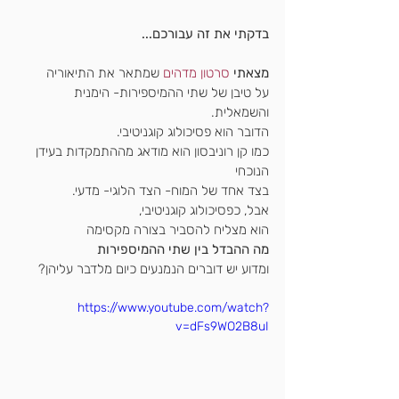
בדקתי את זה עבורכם...
מצאתי 
סרטון מדהים
 שמתאר את התיאוריה
על טיבן של שתי ההמיספירות- הימנית 
והשמאלית.
הדובר הוא פסיכולוג קוגניטיבי.
כמו קן רוניבסון הוא מודאג מההתמקדות בעידן 
הנוכחי
בצד אחד של המוח- הצד הלוגי- מדעי.
אבל, כפסיכולוג קוגניטיבי,
הוא מצליח להסביר בצורה מקסימה
מה ההבדל בין שתי ההמיספירות
ומדוע יש דוברים הנמנעים כיום מלדבר עליהן?
https://www.youtube.com/watch?
v=dFs9WO2B8uI