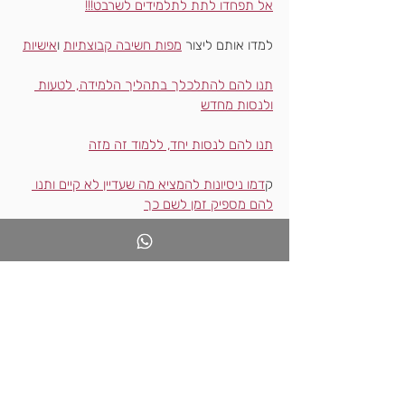
אל תפחדו לתת לתלמידים לשרבט!!!
למדו אותם ליצור 
מפות חשיבה קבוצתיות
 ו
אישיות
תנו להם להתלכלך בתהליך הלמידה, לטעות 
ולנסות מחדש
תנו להם לנסות יחד, ללמוד זה מזה
ק
דמו ניסיונות להמציא מה שעדיין לא קיים ותנו 
להם מספיק זמן לשם כך
ניסיתי לזמן באמצעות הסרטון ולפניו- התרגיל, 
תוכן מורכב וחשוב. על המוח שלנו.
לפעמים, כדי לתווך נושא חדש,
אנו נזקקים ליותר מדרך ייצוג אחת.
אז זימנתי לכם עוד כמה מקורות-
1. 
קומיקס
.
2. 
אינפוגרפיקה