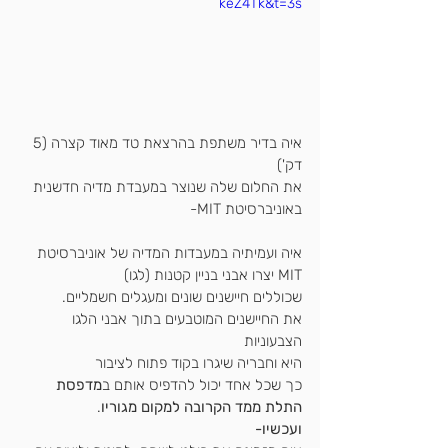
keZ4Tk&t=3s
איה בדיר משתפת בהרצאת טד מאוד קצרה (5 
דק')
את החלום שלה שנוצר במעבדת מדיה חדשנית 
באוניברסיטת MIT-
איה ועמיתיה במעבדות המדיה של אוניברסיטת 
MIT יצרו אבני בניין קטנות (לגו)
שכוללים חיישנים שונים ומעגלים חשמליים.
את החיישנים המוטבעים בתוך אבני הלגו 
הצבעוניות
היא וחבריה שיגרו בקוד פתוח לציבור
כך שכל אחד יכול להדפיס אותם ב
מדפסת 
התלת ממד הקרובה למקום מגוריו
.
ועכשיו-