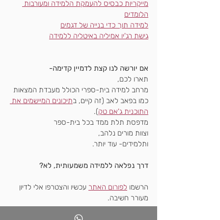
מייקריות כבסיס להעמקת הלמידה ומעורבות 
הלומדים
למידה תוך כדי בנייה של דגמים
גישת רג'יו אמיליה באיטליה ללמידה
אם יורשה לנו קצת לדמיין קדימה-
תארו לכם,
מרחב למידה בית-ספרי הכולל מעבדת המצאות
כמו בפאב לאב (זה קיים, ב
תיכונים המיישמים את 
התוכנית ג'אם טק
). 
מדפסת תלת ממד בכל בית-ספר
וצוות מורים נלהב,
ותלמידים- עוד יותר.
דרך נפלאה ללמידה משמעותית, לא?
הרשמו 
לפורום האתר
 עכשיו והצטרפו אלי לדיון 
מעורר חשיבה.
בהצלחה מורי המאה ה-21.