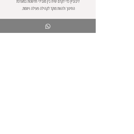
ליבוביץ כדי לקדם שיח בין מובילי חדשנות במערכת
החינוך ולהוות מוקד לקהילה פעילה ויוזמת.
אני מציעה
סדנאות לאנשי חינוך
קורסים מקוונים
ספר בינה מלאכותית
תוכן טוב
כלי AI
בלוג
להיות בקשר
אודות לימור ליבוביץ
צרו קשר
להצטרפות לקבוצת ווטסאפ