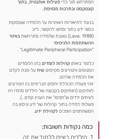
המתרחש תוך כדי 
פעילות אותנטית, בתוך 
קונטקסט ובתרבות מסוימת.
בניגוד לתיאוריות האחרות על הלמידה שעוסקות 
בסוגי ידע בתוך ומחוץ להקשר, לייב 
(Lave, 1988) טוענת שלמידה מתרחשת 
באזור 
ההשתתפות הלגיטימי
 .
"Legitimate Peripheral Participation”
כלומר באותן 
קהילות לומדים
 בהן הלומדים 
המנוסים והטירונים מקיימים 
שיח
 על-מנת לקדם 
את הלמידה שלהם.
זוהי פעולה הכוללת יחסים חברתיים בין הטירונים 
לוותיקים (הוותיקים בקבוצה של הילדים מהודו היו 
לעיתים ילדים ש"תפסו" את העניין קודם..), 
פעולות למידה בתוך קהילות של ידע וניסיון בה 
המשתתפים הופכים 
לקהילת ידע.
כמה נקודות חשובות:
1. הילדים רוצים ללמוד את זה.