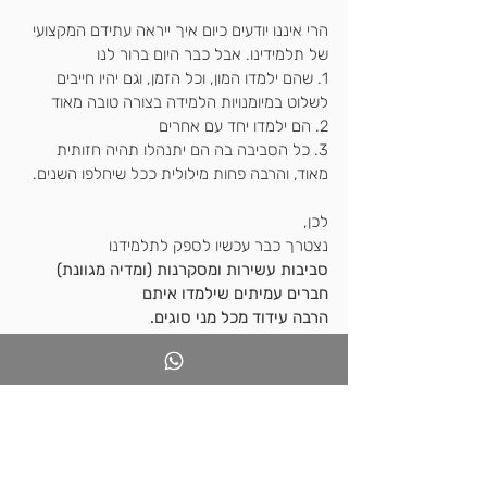
הרי איננו יודעים כיום איך ייראה עתידם המקצועי 
של תלמידינו. אבל כבר היום ברור לנו
1. שהם ילמדו המון, וכל הזמן, וגם יהיו חייבים 
לשלוט במיומנויות הלמידה בצורה טובה מאוד
2. הם ילמדו יחד עם אחרים
3. כל הסביבה בה הם יתנהלו תהיה חזותית 
מאוד, והרבה פחות מילולית ככל שיחלפו השנים.
לכן,
נצטרך כבר עכשיו לספק לתלמידנו 
סביבות עשירות ומסקרנות (ומדיה מגוונת)
חברים עמיתים שילמדו איתם
הרבה עידוד מכל מני סוגים.
המורה ג'ו 
ג'מיסון מניו ג'רסי
 לקח את ההרצאה 
של מיטרה
והפך אותה לאורח החיים בכיתתו.
אם הוא יכול- גם אנחנו יכולים!