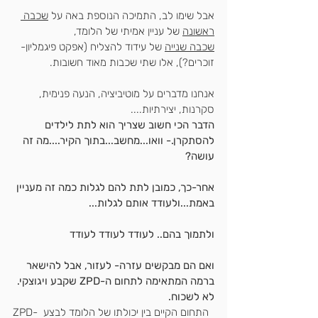
אבל שימו לב, התמיכה הנוספת באה על 
שכבה 
ראשונה
 של עניין אמיתי של הלומד,
שכבה שנייה
 של עידוד להצליח (
אפקט פיגמליון
- 
זוכרים?), אלו שתי שכבות מאוד חשובות.
אנחנו מדברים על מוטיביציה, הנעה פנימית, 
סקרנות, יצירתיות....
הדבר הכי חשוב שצריך הוא לתת לילדים 
להסתקרן.- וואו...מחשב...בתוך הקיר....מה זה 
עושה?
אחר-כך, כמובן לתת להם לגלות כמה זה מעניין 
באמת...ולעודד אותם לגלות...
ולתמוך בהם.. לעודד לעודד לעודד
ואם הם מבקשים עזרה- לעזור, אבל להישאר 
ברמה המתאימה לתחום ה-ZPD שקבע ויגוצקי. 
לא לשכוח.
- התחום הקיים בין יכולתו של הלומד לבצע 
ZPD