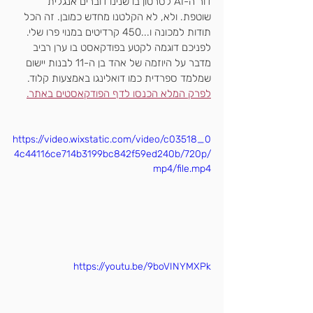
דור ה-AI לסרטון בו שנינו דוברים אנגלית 
שוטפת. ולא, לא הקלטנו מחדש כמובן. זה הכל 
תודות למכונה ו...450 קרדיטים במנוי פרו שלי.
לפניכם דוגמה לקטע בפודקאסט בו ערן רביב 
מדבר על היוזמה של אהד בן ה-11 לבנות יישום 
שמלמד ספרדית כמו דואלינגו באמצעות קלוד. 
לפרק המלא הכנסו לדף הפודקאסטים באתר.
https://video.wixstatic.com/video/c03518_0
4c44116ce714b3199bc842f59ed240b/720p/
mp4/file.mp4
https://youtu.be/9boVINYMXPk