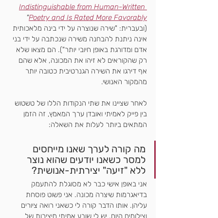
Indistinguishable from Human-Written 
"
Poetry and Is Rated More Favorably
(ובעברית: "שירה שנוצרה על ידי בינה מלאכותית 
אינה ניתנת להבחנה משירה שנכתבה על ידי בני 
אדם ומדורגת באופן חיובי יותר"). הם מצאו שלא 
רק שהקוראים לא זיהו את המכונה, אלא שהם 
אף דירגו את השירה הגנרטיבית כטובה יותר 
מהמקור האנושי.
לאחר שציינו את שתי הנקודות הללו של טשטוש 
בין פייק לאמיתי ואובדן ערך המאמץ, זה הזמן 
המתאים ביותר לעלות את השאלה: 
מה קורה לערך שאנו מייחסים 
למסר כשאנו יודעים שהוא נוצר 
ללא "זיעה" יצירתית-אנושית? 
אני באופן אישי כבר לא מסוגלת להתעמק 
בדיאגרמות שיצרה מכונה. אני פשוט פוסחת 
עליהן. אותו הדבר קורה לי כשאני רואה ציורים 
וצילומים היום. יש לי שובע אמיתי מיצירות של 