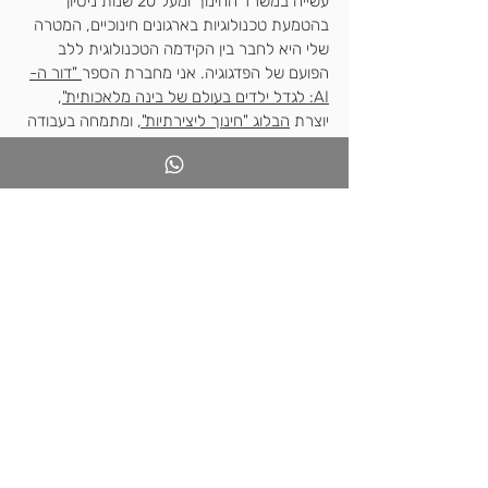
עשייה במשרד החינוך ומעל 20 שנות ניסיון 
בהטמעת טכנולוגיות בארגונים חינוכיים, המטרה 
שלי היא לחבר בין הקידמה הטכנולוגית ללב 
הפועם של הפדגוגיה. אני מחברת הספר
 "דור ה-
AI: לגדל ילדים בעולם של בינה מלאכותית"
, 
יוצרת 
הבלוג "חינוך ליצירתיות",
 ומתמחה בעבודה 
מעמיקה עם כלים דיגיטליים מתקדמים. אני 
מרצה ומנחה
 סדנאות להורים ואנשי חינוך
 על 
חדשנות, יצירתיות והעידן המופלא של בינה 
המלאכותית. באתר תמצאו 
מדריכים מקצועיים 
למורים על NotebookLM
 ו
תוכן איכותי להורים
,
כולל 
מדריכים להורים בנושאי אינפוגרפיקה
.
שאלות ותשובות Q&A
ש: מה הבעיה המרכזית בשימוש בכלי כמו 
CapCut לדיבוב אוטומטי של סרטונים?
ת: הבעיה אינה טכנית אלא פילוסופית - היא 
נוגעת במושג "הזהות הפוסט-אנושית". כשאנחנו 
משכפלים קול ומשנים שפה בלחיצת כפתור, 
אנחנו מטשטשים את הגבול בין המקור לחיקוי 