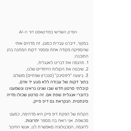
הפרק השלישי בפודקאסט דור ה-AI  
במקור, דיברנו עברית כמובן. זה מדהים אותי 
שהספיקה פקודה אחת ומספר דקות המתנה בהן 
התוכנה:
1. תרגמה את דברינו לאנגלית, 
2. שיבטה את הקולות הייחודיים שלנו,
3. ביצעה "ליפסינק" (סנכרון שפתיים) מושלם. 
בתוך דקות של עבודה ללא מגע יד אדם, 
קיבלתי סרטון חדש שבו שנינו נראינו ונשמענו 
כדוברי אנגלית שפת אם. זה סרטון שכולו מדיה 
סינתטית. הנקראת גם דיפ פייק.
הקלות של הפקת דיפ פייק היא מדהימה, כמעט 
מכשפת. אני רואה בה מספר 
יתרונות
, 
לדוגמה, הטכנולוגיה מאפשרת לנו, אנשי החינוך 