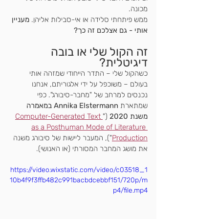
מכונה. 
ממש פיתחתי סלידה או אי-סבילות אליהן. 
מעניין 
אותי - גם אצלכם זה כך?
זה הקול שלי או בובה 
דיגיטלית?
כשהקול שלי – התדר הייחודי שמזהה אותי 
בעולם – משוכפל על ידי אלגוריתם, אנחנו 
נכנסים למרחב של "מחבר-סיבורג". כפי 
שמתארת 
Annika Elstermann במאמרה 
משנת 2020
 ("
Computer-Generated Text 
as a Posthuman Mode of Literature 
Production
"), המעבר ליישות של סיבורג משנה 
את מושג המחבר המסורתי (או האנושי).
https://video.wixstatic.com/video/c03518_1
10b4f9f3ffb482c991bacbdcebbf151/720p/m
p4/file.mp4