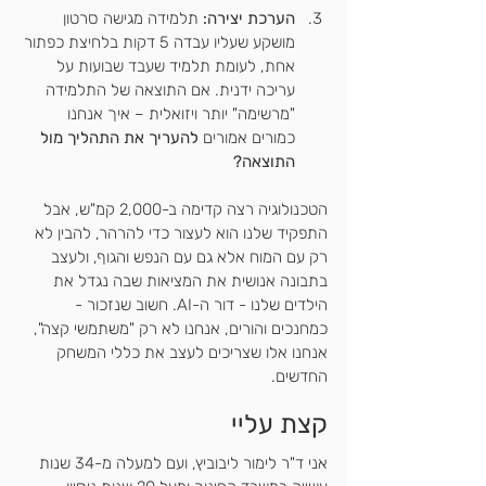
הערכת יצירה:
 תלמידה מגישה סרטון 
מושקע שעליו עבדה 5 דקות בלחיצת כפתור 
אחת, לעומת תלמיד שעבד שבועות על 
עריכה ידנית. אם התוצאה של התלמידה 
"מרשימה" יותר ויזואלית – איך אנחנו 
כמורים אמורים 
להעריך את התהליך מול 
התוצאה?
הטכנולוגיה רצה קדימה ב-2,000 קמ"ש, אבל 
התפקיד שלנו הוא לעצור כדי להרהר, להבין לא 
רק עם המוח אלא גם עם הנפש והגוף, ולעצב 
בתבונה אנושית את המציאות שבה נגדל את 
הילדים שלנו - דור ה-AI. חשוב שנזכור - 
כמחנכים והורים, אנחנו לא רק "משתמשי קצה", 
אנחנו אלו שצריכים לעצב את כללי המשחק 
החדשים.
קצת עליי
אני ד"ר לימור ליבוביץ, ועם למעלה מ-34 שנות 