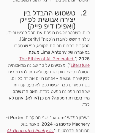
טשטוש ההבדל בין 
יצירה אנושית לפייק 
(ואפילו דיפ פייק)
כיום, כשהטכנולוגיה הופכת את הכל לנגיש ומיידי, 
עולה החשש לאובדן ה"כנות" (Sincerity). 
מחקרים בתחום תפיסת הקורא, כפי שנסקרו 
במאמרה של 
Lima Antony משנת 
The Ethics of AI-Generated 
 ("
2025
Literature
"), מצביעים על כך שבינה מלאכותית 
מסוגלת לייצר תוכן שכמעט ולא ניתן להבחין בינו 
לבין יצירה אנושית - אנחנו חווים את זה כל יום. 
בטח כמורים כבר הגישו לכם לא מעט עבודות 
שכתבה המכונה כמעט לבדה. 
האם הרגשתם 
מיד בעבודת המכונה? אם כן (או לא), אתם לא 
לבד.
בעיתון המדעי ״nature״  שני החוקרים  
Porter ו-
Machery פרסמו ב- 2024
, מאמר בעל 
הכותרת הדרמטית: 
"
AI-Generated Poetry Is 