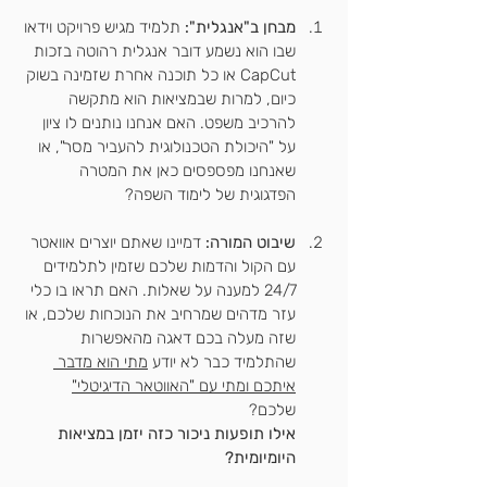
מבחן ב"אנגלית":
 תלמיד מגיש פרויקט וידאו 
שבו הוא נשמע דובר אנגלית רהוטה בזכות 
CapCut או כל תוכנה אחרת שזמינה בשוק 
כיום, למרות שבמציאות הוא מתקשה 
להרכיב משפט. האם אנחנו נותנים לו ציון 
על "היכולת הטכנולוגית להעביר מסר", או 
שאנחנו מפספסים כאן את המטרה 
הפדגוגית של לימוד השפה?
שיבוט המורה:
 דמיינו שאתם יוצרים אוואטר 
עם הקול והדמות שלכם שזמין לתלמידים 
24/7 למענה על שאלות. האם תראו בו כלי 
עזר מדהים שמרחיב את הנוכחות שלכם, או 
שזה מעלה בכם דאגה מהאפשרות 
שהתלמיד כבר לא יודע 
מתי הוא מדבר 
איתכם ומתי עם "האווטאר הדיגיטלי"
שלכם? 
אילו תופעות ניכור כזה יזמן במציאות 
היומיומית?