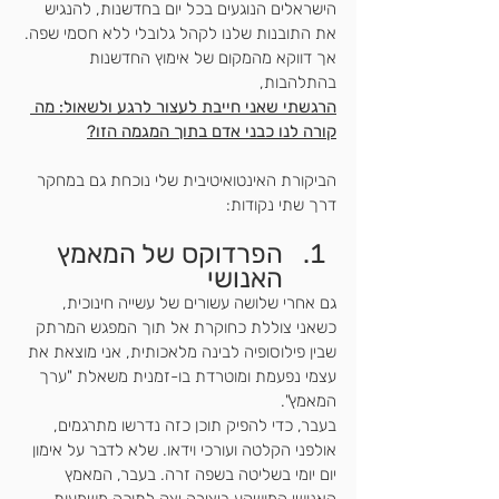
הישראלים הנוגעים בכל יום בחדשנות, להנגיש 
את התובנות שלנו לקהל גלובלי ללא חסמי שפה. 
אך דווקא מהמקום של אימוץ החדשנות 
בהתלהבות, 
הרגשתי שאני חייבת לעצור לרגע ולשאול: מה 
קורה לנו כבני אדם בתוך המגמה הזו?
הביקורת האינטואיטיבית שלי נוכחת גם במחקר 
דרך שתי נקודות: 
הפרדוקס של המאמץ 
האנושי
גם אחרי שלושה עשורים של עשייה חינוכית, 
כשאני צוללת כחוקרת אל תוך המפגש המרתק 
שבין פילוסופיה לבינה מלאכותית, אני מוצאת את 
עצמי נפעמת ומוטרדת בו-זמנית משאלת "ערך 
המאמץ". 
בעבר, כדי להפיק תוכן כזה נדרשו מתרגמים, 
אולפני הקלטה ועורכי וידאו. שלא לדבר על אימון 
יום יומי בשליטה בשפה זרה. בעבר, המאמץ 
האנושי המושקע ביצירה יצק לתוכה משמעות.