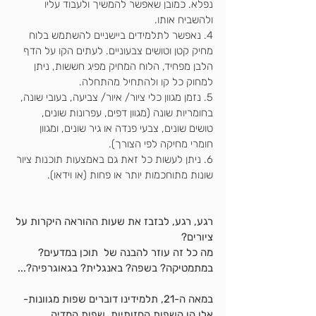
נפלא. כמובן שאפשר להמשיך ולעבוד עליו 
ולהשביח אותו.
4. נאפשר לתלמידים ביישניים להשתמש בלוח 
מחיק קטן וטושים צבעוניים. לעתים הקו על הדף 
הלבן מפחיד, הלוח המחיק מפיג חששות, ניתן 
למחוק כל קו ולהתחיל מהתחלה.
5. נזמן מגוון כלי ציור/ איור/ צביעה, בעובי שונה, 
בחומריות שונה (מגוון דפים, עפרונות שונים, 
טושים שונים, צבעי פנדה או גיר שונים, ומגוון 
חומרי מחיקה לפי הצורך).
6. ניתן לעשות כל זאת גם באמצעות תוכנות ציור 
שונות מתוחכמות יותר או פחות (או וידאו).
רגע, רגע, לבזבז את שעות ההוראה היקרות על 
ציורים? 
מה כל זה עוזר להבנה של  תוכן במדעים? 
במתמטיקה? בשפה? באנגלית? בגאוגרפיה?...
במאה ה-21, תלמידינו דוברים שפות מגוונות- 
אלו הן השפות החזותיות, שפות המדיה.