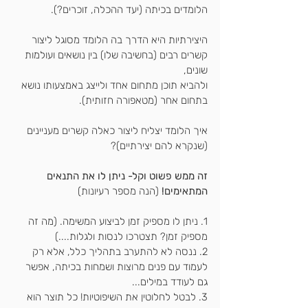
הלומדים בכיתה (יעד ההכלה, זוכרים?).
היצירתיות היא הדרך בה הלומד מסוגל ליצור 
קשרים רבים (בחשיבה שלו) בין נושאים ועולמות 
שונים,
ולהביא תוכן מתחום אחד ולייצג באמצעותו נושא 
בתחום אחר (מטאפורה חזותית).
איך הלומד יצליח ליצור כאלה קשרים מעניינים 
(שנקרא להם יצירתיים)? 
זה ממש פשוט וקל- ניתן לו את התנאים 
המתאימים!
 (הנה מספר רעיונות)
1. ניתן לו מספיק זמן לביצוע המשימה. (מה זה 
מספיק זמן? תצטרכו לנסות ולגלות....)
2. ננסה לא להתערב בתהליך כלל, אלא רק 
לעמוד עם פנים מרוצות ושמחות בכיתה, אפשר 
גם לעודד במילים...
3. לבטל לחלוטין את השיפוטיות! כל תוצר הוא 