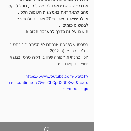
אם נרצה שהם יתארו לנו מה למדו, נוכל לבקש 
מהם לתאר זאת באמצעות השפות הללו,
או להישאר במאה ה-20 ואחורה ולהמשיך 
לבקש סיכומים...
חישבו על זה כדרך להערכה חלופית.
בסרטון שלפניכם אברהם לוי מכיתה ח'1 בחט"ב 
שז"ר בבת-ים (ב-2012)
הכין בהנחיית המורה שרון בן דליה סרטון בנושא 
היווצרות קשת בענן. 
https://www.youtube.com/watch?
time_continue=92&v=ChCpOXJKXwo&featu
re=emb_logo
בהצלחה מורי המאה ה-21