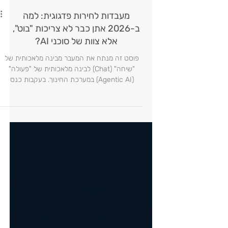
מעבדות לחירות פדגוגית: למה
ב-2026 אתן כבר לא צריכות "בוט",
אלא צוות של סוכני AI?
פוסט זה מנתח את המעבר מבינה מלאכותית של
"שיחה" (Chat) לבינה מלאכותית של "פעולה"
(Agentic AI) במערכת החינוך. בעקבות כנס
NVIDIA GTC 2026, אני מציגה את שיטת "מטבח
השף" לניהול צוות סוכני Gemini Gems, הכוללת
את פרוטוקול "כרטיס העבודה" לאוטומציה פדגוגית
מלאה.