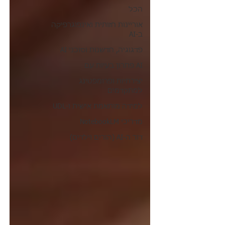
הכל
אוריינות חזותית ואינפוגרפיקה
ב-AI
פדגוגיה, חדשנות וסוכני AI
AI פתרון בעיות עם
יצירתיות ופרומפטינג
למתקדמים
למידה מותאמת אישית ו-UDL
מדריכי NotebookLM
דור ה-AI (הורים וילדים)