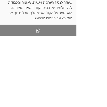
שעוזר לנסח הערכות אישיות, מגוונות ומכבודות 
לכל תלמיד, על בסיס נקודות שאת מזינה לו. 
הוא שומר על הקול האישי שלך, אבל חוסך את 
המאמץ של הניסוח הראשוני.
חדשנות בהוראת מקצועות
ש: איך אפשר ללמד אנגלית בצורה חווייתית 
יותר?
ת:
 בקטגוריית "עקרונות פעולה" תמצאי מיזמים 
כמו 
"TikTok Grammar"
 (לימוד דקדוק דרך 
תנועות ריקוד וסרטונים) או 
"צ'ארלס ואני"
, שבו 
תלמידים מראיינים דמות היסטורית (אווטאר של 
צ'ארלס דיקנס) במקום רק לקרוא עליה בספר.
ש: האם יש פתרונות לתלמידי חינוך מיוחד או 
עולים חדשים?
ת:
 כן, המאגר עשיר בפתרונות כאלו. למשל 
"אווטר מתרגם"
 שמגשר על פערי שפה מול 
הורים, או 
"חבר מנטור בוט"
 שמסייע לתלמידים 
על הרצף האוטיסטי להבין סיטואציות חברתיות.