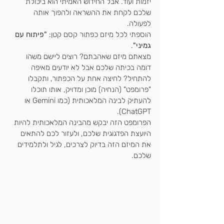
יזמות ועוד. אבל החידוש האמיתי הוא ביכולת 
שלכם לקחת את ההשראה ולהפוך אותה 
לפעולה.
הוספתי לכל מיזם כפתור קסם קטן: 
"פיתוח עם 
גמיני"
. 
מצאתם מיזם שאהבתם? רוצים ליישם משהו 
דומה בכיתה שלכם אבל לא יודעים מאיפה 
להתחיל? לחיצה אחת על הכפתור, ותקבלו 
"פרומפט" (הנחיה) מוכן ומדויק, אותו תוכלו 
להעתיק לבינה המלאכותית (כמו Gemini או 
ChatGPT). 
הפרומפט הזה יבקש מהבינה המלאכותית להיות 
היועצת הפדגוגית שלכם, ולעזור לכם להתאים 
את המיזם הזה בדיוק לצרכים, לגיל ולתלמידים 
שלכם.