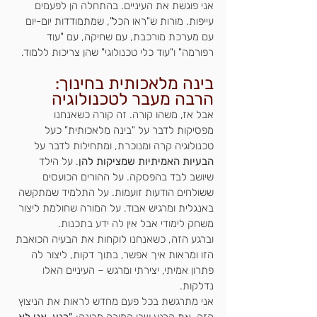
אני פוגשת את העיניים. בהתחלה הן לפעמים 
עייפות. מורות ש"ראו הכל", שמתמודדות יום-יום 
עם מערכת מורכבת, עם שחיקה, עם "עוד 
רפורמה" ו"עוד כלי טכנולוגי" שהן צריכות ללמוד. 
בינה מלאכותית בחינוך: 
הרבה מעבר לטכנולוגיה
אבל אז, משהו קורה. זה קורה כשאנחנו 
מפסיקות לדבר על "בינה מלאכותית" כעל 
טכנולוגיה קרה ומנוכרת, ומתחילות לדבר על 
הבעיות האמיתיות שמציקות להן
. על הילד 
שיושב לבד בהפסקה. על ההורים הכועסים 
ששולחים הודעות זועמות. על התלמיד שמתקשה 
באנגלית ומרגיש אבוד. על המורה שחולמת ליצור 
משחק לימודי אבל אין לה ידע בתכנות.
וברגע הזה, כשאנחנו לוקחות את הבעיה הכואבת 
הזו ומראות איך אפשר, בתוך דקות, ליצור לה 
פתרון אמיתי, יצירתי ומרגש – העיניים האלו 
נדלקות.
אני מתרגשת בכל פעם מחדש לראות את הניצוץ 