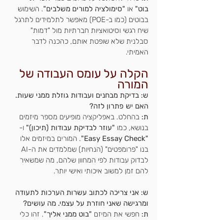
בוט"
 או 
"סימולציה למורים משלבים"
. השימוש 
בבוטים (כמו ב-POE) מאפשר לתלמידים לתרגל 
שיח רגשי וסיטואציות חברתיות מול "דמות" 
סבלנית שלא שופטת אותם, כהכנה לדבר 
האמיתי.
הקלה על עומס העבודה של 
המורה
ש: בדיקת מבחנים ועבודות גוזלת ממני שעות. 
האם יש פתרון לזה?
ת:
 בהחלט. באפליקציה מופיעים מספר מיזמים 
בנושא, כמו 
"עוזר לבדיקת עבודות (תיכון)"
 ו-
"Easy Essay Check"
. המורים במיזמים אלו 
בנו "פרומפטים" (הנחיות) שמלמדים את ה-AI 
לבדוק עבודות לפי המחוון שלהם, מה שמשאיר 
להם זמן למשוב איכותי ואישי יותר.
ש: אני צריכה לכתוב עשרות הערכות לתעודה 
ומרגישה שאני חוזרת על עצמי. מה עושים?
ת:
 חפשי את המיזם 
"בוט ממני אליך"
. זהו כלי 