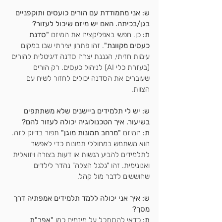
ש: אני מתמודדת עם הורים כועסים ותוקפניים 
בגן/בכיתה. האם יש מיזם שיכול לעזור?
ת:
 כן. חפשי באפליקציה את המיזם 
"סדנת 
כעסים מקוונת"
. זהו פתרון יצירתי שבו במקום 
עימות חזיתי, הגננת יצרה סדנה דיגיטלית להורים 
(בעזרת כלי AI) לניהול כעסים. רק הורים 
שעוברים את הסדנה יכולים לחזור לשיח עם 
הצוות.
ש: יש לי תלמידים ביישנים שלא משתתפים 
בשיעור. איך הטכנולוגיה יכולה לעזור להם?
ת:
 המיזם 
"מרחב תמונות מוגן"
 תפור בדיוק לזה. 
הוא משתמש במחוללי תמונות כדי לאפשר 
לתלמידים להביע רגשות או דעות בצורה ויזואלית 
ואנונימית. זהו "גלגל הצלה" נהדר לילדים 
שחוששים לדבר מול קהל.
ש: איך אני יכולה ללמד תלמידים אמפתיה דרך 
מסך?
ת:
 כדאי להסתכל על מיזמים כמו 
"אפר"ת 