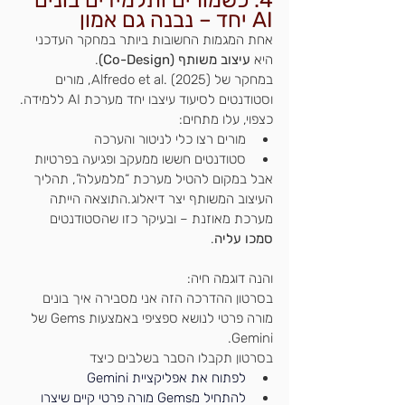
AI יחד – נבנה גם אמון
אחת המגמות החשובות ביותר במחקר העדכני 
היא 
עיצוב משותף (Co-Design)
.
במחקר של Alfredo et al. (2025), מורים 
וסטודנטים לסיעוד עיצבו יחד מערכת AI ללמידה.
כצפוי, עלו מתחים:
מורים רצו כלי לניטור והערכה
סטודנטים חששו ממעקב ופגיעה בפרטיות
אבל במקום להטיל מערכת “מלמעלה”, תהליך 
העיצוב המשותף יצר דיאלוג.התוצאה הייתה 
מערכת מאוזנת – ובעיקר כזו שהסטודנטים 
סמכו עליה
.
והנה דוגמה חיה:
בסרטון ההדרכה הזה אני מסבירה איך בונים 
מורה פרטי לנושא ספציפי באמצעות Gems של 
Gemini.
בסרטון תקבלו הסבר בשלבים כיצד
לפתוח את אפליקציית Gemini 
להתחיל מGems מורה פרטי קיים שיצרו 