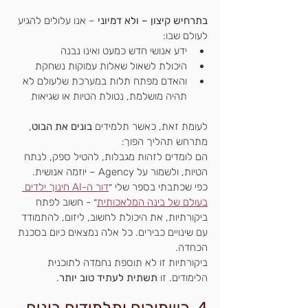
בתרחיש קיצון – ולא דמיוני
 – אנו עלולים להגיע 
לעולם שבו:
ידע אנושי חדש כמעט ואינו נבנה
היכולת לשאול שאלות עמוקות נשחקת
והאדם מפתח תלות במערכת שלעולם לא 
תהיה מושלמת, נטולת הטיות או שגיאות
לעומת זאת, כאשר תלמידים 
בונים את הבוט
, 
מתרחש תהליך הפוך:
הם לומדים לזהות מגבלות, להטיל ספק, לנתח 
הטיות, ולשמור על Agency – יוזמה אנושית.
כפי שכתבתי בספר שלי ״
דור ה-AI חינוך ילדים 
בעולם של בינה המלאכותית
״ - חשוב לפתח 
ביקורתיות, את היכולת לחשוב, ליזום, להתמודד 
עם שינויים כבירים. כל אלה נמצאים כיום בסכנת 
הכחדה. 
ביקורתיות זו לא תוספת נחמדה לתוכנית 
הלימודים. זו 
תשתית לעתיד טוב יותר
.
4. כשמורים ותלמידים בונים 