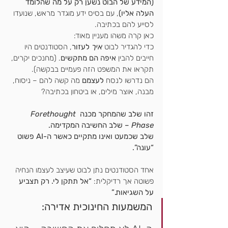
(המידע של הבוט נשען רק על מה שהלומד 
העלה אליו)
, עם בסיס ידע מוגדר מראש, שנועדו 
לסייע להם בכתיבה.
כאן קרה משהו מעניין מאוד:
כדי להגדיר לבוט 
איך
 לעזור
, הסטודנטים היו 
חייבים להבין 
איפה הם מתקשים
. (מחנכים יקרים, 
תקראו את המשפט הזה פעמיים בבקשה).
הם נדרשו לנסח 
לעצמם
 מה קשה להם – ניסוח, 
מבנה, אוצר מילים, או ביטחון בכתיבה?
זהו שלב שהמחקר מכנה 
Forethought 
Phase
 – שלב החשיבה המקדימה.
שלב שכמעט ואינו מתקיים כאשר ה-AI פשוט 
“עונה”.
אחד הסטודנטים נתן לבוט שעיצב לעצמו הנחיה 
פשוטה אך רדיקלית: 
“אל תתקן לי. רק תצביע 
על השגיאות.”
המשמעות החינוכית אדירה: