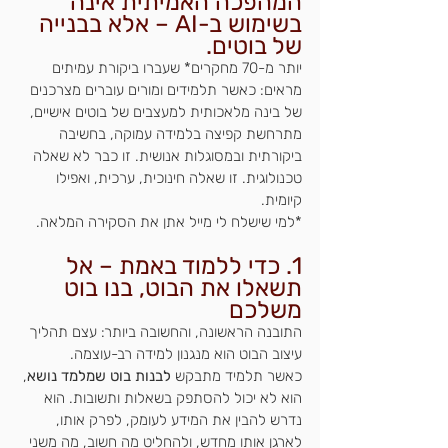
המהפכה האמיתית אינה 
בשימוש ב-AI – אלא בבנייה 
של בוטים.
יותר מ-70 מחקרים* שעברו ביקורת עמיתים 
מראים: כאשר תלמידים ומורים עוברים מצרכנים 
של בינה מלאכותית למעצבים של בוטים אישיים, 
מתרחשת קפיצה בלמידה עמוקה, בחשיבה 
ביקורתית ובמסוגלות אנושית. זו כבר לא שאלה 
טכנולוגית. זו שאלה חינוכית, ערכית, ואפילו 
קיומית.
*למי שישלח לי מייל אתן את הסקירה המלאה.
1. כדי ללמוד באמת – אל 
תשאלו את הבוט, בנו בוט 
משלכם
התובנה הראשונה, והחשובה ביותר: עצם תהליך 
עיצוב הבוט הוא מנגנון למידה רב-עוצמה.
כאשר תלמיד מתבקש 
לבנות בוט שמלמד נושא
, 
הוא לא יכול להסתפק בשאלות ותשובות. הוא 
נדרש להבין את המידע לעומק, לפרק אותו, 
לארגן אותו מחדש, ולהחליט מה חשוב, מה משני 