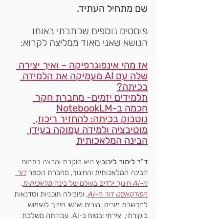
שם מתחיל העתיד.
פוסטים נוספים שכתבתי באותו 
הנושא שאני מאוד ממליצה לקרוא:
אז מהי אינפוגרפיקה – ואיך יצירה 
שלה עם AI מעמיקה את הלמידה 
בכיתה?
תלמידים יזמים- מחברת חקר 
חכמה ב-NotebookLM
נוטבוק בכיתה: להחזיר ריכוז, 
מוטיבציה ולמידה עמוקה בעידן 
הבינה המלאכותית
ד”ר לימור ליבוביץ
 היא חוקרת ומרצה בתחום 
הבינה המלאכותית והחינוך, מחברת הספר 
דור 
ה-AI
 חינוך ילדים בעולם של בינה 
מלאכותית
, 
הפודקאסט דור ה-AI
,
 ומובילה תוכניות וסדנאות 
להכשרת מורים, הורים ואנשי חינוך לשימוש 
ביקורתי, יצירתי ובטוח ב-AI. עבודתה משלבת 