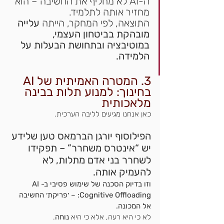
ה-AI לא מחליף את החשיבה – הוא 
מחזיר אותה לתלמיד.
התוצאה, לפי המחקר, הייתה 
עלייה 
מובהקת בביטחון העצמי, 
במוטיבציה ובתחושת הבעלות על 
הלמידה.
3. המטרה האמיתית של AI 
בחינוך: למנוע תלות בבינה 
מלאכותית
כאן אנחנו מגיעים לליבה הערכית.
הפילוסוף יורגן הברמאס טען שלידע 
יש “אינטרס משחרר” – תפקידו 
לשחרר בני אדם מתלות, לא 
להעמיק אותה.
וזו בדיוק הסכנה של שימוש פסיבי ב-AI 
:Cognitive Offloading – ׳פריקת׳ החשיבה 
אל המכונה.
לא כי היא רעה, אלא כי היא
 נוחה
.