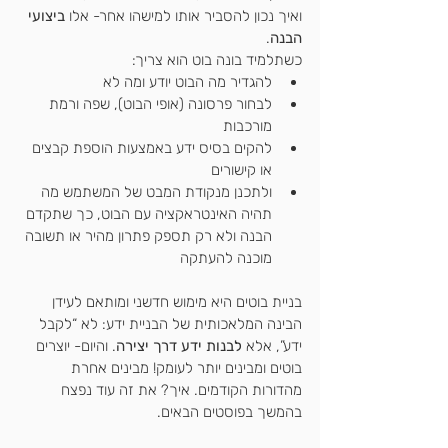
ואיך נכון להסביר אותו למישהו אחר- אלו 
ביצועי 
הבנה
.
כשתלמיד בונה בוט הוא צריך:
להגדיר מה הבוט יודע ומה לא
לבחור פרסונה (אופי הבוט), שפה ורמת 
מורכבות
להקים בסיס ידע באמצעות הוספת קבצים 
או קישורים
ולתכנן מנקודת המבט של המשתמש מה 
תהיה האינטראקציה עם הבוט, כך שתקדם 
הבנה ולא רק תספק פתרון מהיר או תשובה 
מוכנה להעתקה
בניית בוטים היא מימוש חדשני ומותאם לעידן 
הבינה המלאכותית של הבניית ידע: לא “לקבל 
ידע”, אלא 
לבנות ידע דרך יצירה
. והיום- יוצרים 
בוטים ומבינים יותר לעומק! מבינים אחרת 
מהדורות הקודמים. איך? את זה עוד נפצח 
בהמשך בפוסטים הבאים.