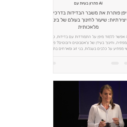
AI פתרון בעיות עם
יפן פותרת את משבר הבדידות בדרכים
יצירתיות: שיעור לחינוך בעולם של בינה
מלאכותית
 אפשר ללמוד מיפן על התמודדות עם בדידות, טיפוח
פתיה, וחינוך בעידן של צ’אטבוטים ורובוטים? פוסט
י מפתיע על כלבים בעגלות, בני זוג ומארחים בתשלום
ושיכורים בתחנות אוטובוס – עם תובנות מעמיקות על
ערכים ומיומנויות קיומיות לדור ה-AI.