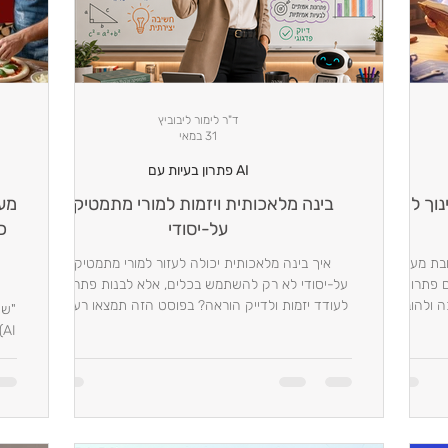
ד"ר לימור ליבוביץ
31 במאי
AI פתרון בעיות עם
ה של ה-AI בחינוך לא
בינה מלאכותית ויזמות למורי מתמטיקה
על-יסודי
כ
בת מעבר
איך בינה מלאכותית יכולה לעזור למורי מתמטיקה
 פתרונות
על-יסודי לא רק להשתמש בכלים, אלא לבנות פתרונות,
להערכה ולהובלה
לעודד יזמות ולדייק הוראה? בפוסט הזה תמצאו רעיונות
ודוגמאות מהשטח.
א