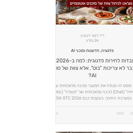
ד"ר לימור ליבוביץ
26 במרץ
פדגוגיה, חדשנות וסוכני AI
מעבדות לחירות פדגוגית: למה ב-2026 אתן
בר לא צריכות "בוט", אלא צוות של סוכני
AI?
פוסט זה מנתח את המעבר מבינה מלאכותית של
"שיחה" (Chat) לבינה מלאכותית של "פעולה" (Agentic
AI) במערכת החינוך. בעקבות כנס NVIDIA GTC 2026,
ני מציגה את שיטת "מטבח השף" לניהול צוות סוכני
Gemini Gems, הכוללת את פרוטוקול "כרטיס העבודה"
לאוטומציה פדגוגית מלאה.