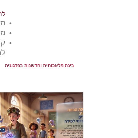
לה
מד
מדר
​ק
לח
בינה מלאכותית וחדשנות בפדגוגיה