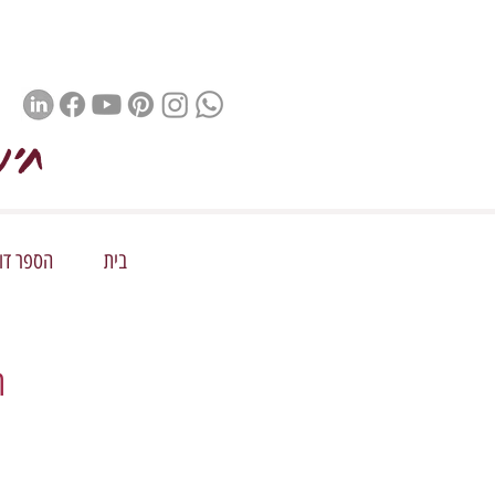
חינ
בית
הספר דור 
ה