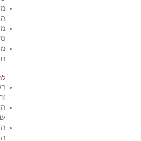
מד
הל
מד
סב
חו
למ
רע
ות
הד
שק
הצ
הח