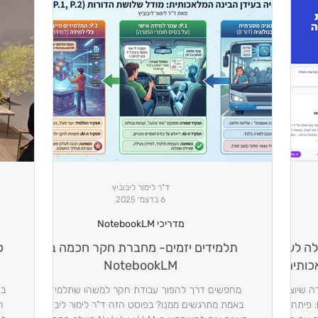
ד"ר לימור ליבוביץ
6 בדצמ׳ 2025
מדריכי NotebookLM
לה לעצב
תלמידים יזמים- מחברת חקר חכמה ב-
כ
אכותית?
NotebookLM
ה שיוצרת
מחפשים דרך להפוך עבודת חקר למשהו שתלמידים
יאות תיאור לשיתוף (OG Description): פיתחתי
באמת מתרגשים ממנו? בפוסט הזה ד"ר לימור ליבוביץ'
ה