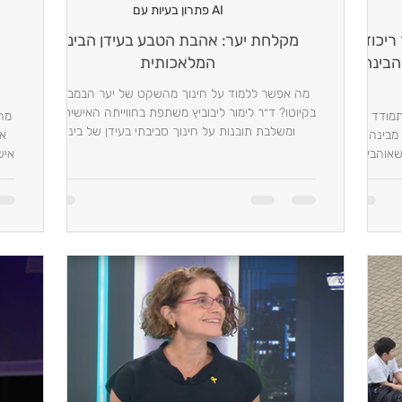
AI פתרון בעיות עם
ר ריכוז,
מקלחת יער: אהבת הטבע בעידן הבינה
הבינה
המלאכותית
מה אפשר ללמוד על חינוך מהשקט של יער הבמבוקים
בקיוטו? ד״ר לימור ליבוביץ משתפת בחווייתה האישית מיפן
ים להתמודד עם
מה
ומשלבת תובנות על חינוך סביבתי בעידן של בינה
 מבינה
אמ
מלאכותית.
שאוהבים
איש
עמוקה.