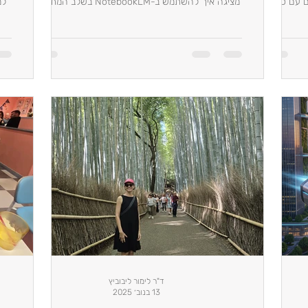
זמים חינוכיים עם כפתור
מציגה איך להשתמש ב-NotebookLM בשלב המתקדם
למ
קסם שהופך כל רעיון לתוכנית פעולה בעזרת AI. כנסו
של המודל P.2 – שבו התלמיד אחראי על הלמידה שלו,
אוסף ומסנן מקורות בעצמו, משתמש באופן ביקורתי בבינה
א
מלאכותית, ומפתח מיזם חדשני סביב אתגר אמיתי בעולם
הלמידה. שילוב של חקר, יזמות ושיתופיות – במחברת
חכמה אחת.
ד"ר לימור ליבוביץ
13 בנוב׳ 2025