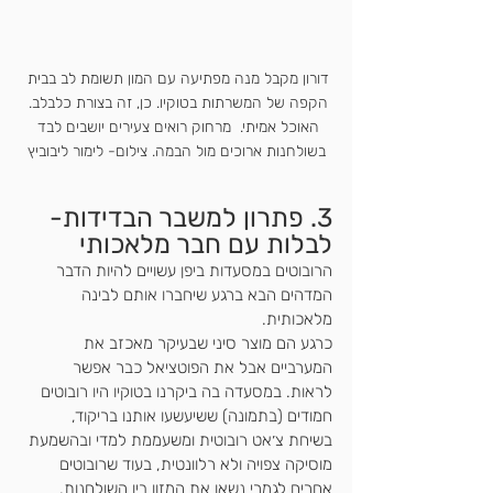
דורון מקבל מנה מפתיעה עם המון תשומת לב בבית 
הקפה של המשרתות בטוקיו. כן, זה בצורת כלבלב. 
האוכל אמיתי.  מרחוק רואים צעירים יושבים לבד 
בשולחנות ארוכים מול הבמה. צילום- לימור ליבוביץ
3. פתרון למשבר הבדידות- 
לבלות עם חבר מלאכותי
הרובוטים במסעדות ביפן עשויים להיות הדבר 
המדהים הבא ברגע שיחברו אותם לבינה 
מלאכותית. 
כרגע הם מוצר סיני שבעיקר מאכזב את 
המערביים אבל את הפוטציאל כבר אפשר 
לראות. במסעדה בה ביקרנו בטוקיו היו רובוטים 
חמודים (בתמונה) ששיעשעו אותנו בריקוד, 
בשיחת צ׳אט רובוטית ומשעממת למדי ובהשמעת 
מוסיקה צפויה ולא רלוונטית, בעוד שרובוטים 
אחרים לגמרי נשאו את המזון בין השולחנות. 