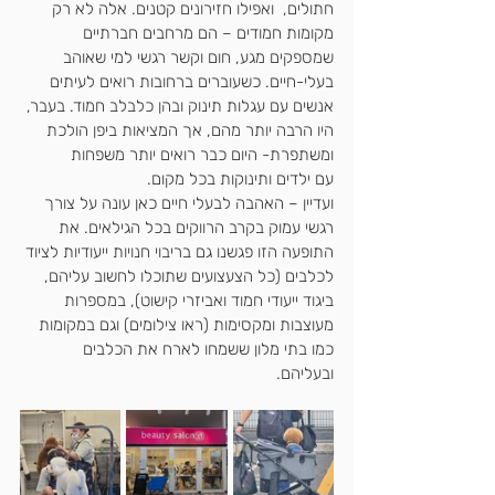
חתולים,  ואפילו חזירונים קטנים. אלה לא רק 
מקומות חמודים – הם מרחבים חברתיים 
שמספקים מגע, חום וקשר רגשי למי שאוהב 
בעלי-חיים. כשעוברים ברחובות רואים לעיתים 
אנשים עם עגלות תינוק ובהן כלבלב חמוד. בעבר, 
היו הרבה יותר מהם, אך המציאות ביפן הולכת 
ומשתפרת- היום כבר רואים יותר משפחות 
עם ילדים ותינוקות בכל מקום. 
ועדיין – האהבה לבעלי חיים כאן עונה על צורך 
רגשי עמוק בקרב הרווקים בכל הגילאים. את 
התופעה הזו פגשנו גם בריבוי חנויות ייעודיות לציוד 
לכלבים (כל הצעצועים שתוכלו לחשוב עליהם, 
ביגוד ייעודי חמוד ואביזרי קישוט), במספרות 
מעוצבות ומקסימות (ראו צילומים) וגם במקומות 
כמו בתי מלון ששמחו לארח את הכלבים 
ובעליהם. 