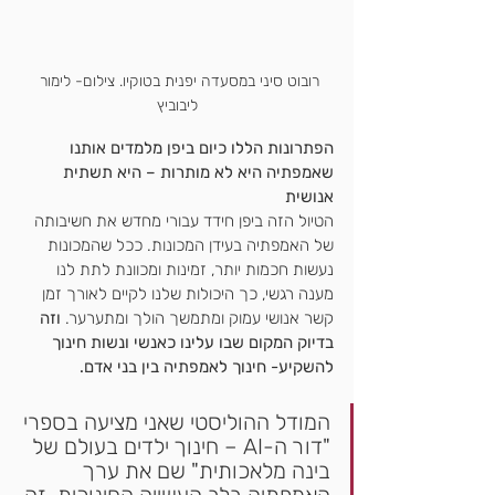
רובוט סיני במסעדה יפנית בטוקיו. צילום- לימור 
ליבוביץ
הפתרונות הללו כיום ביפן מלמדים אותנו 
שאמפתיה היא לא מותרות – היא תשתית 
אנושית
הטיול הזה ביפן חידד עבורי מחדש את חשיבותה 
של האמפתיה בעידן המכונות. ככל שהמכונות 
נעשות חכמות יותר, זמינות ומכוונת לתת לנו 
מענה רגשי, כך היכולות שלנו לקיים לאורך זמן 
קשר אנושי עמוק ומתמשך הולך ומתערער. 
וזה 
בדיוק המקום שבו עלינו כאנשי ונשות חינוך 
להשקיע- חינוך לאמפתיה בין בני אדם. 
המודל ההוליסטי שאני מציעה בספרי 
"דור ה-AI – חינוך ילדים בעולם של 
בינה מלאכותית" שם את ערך 