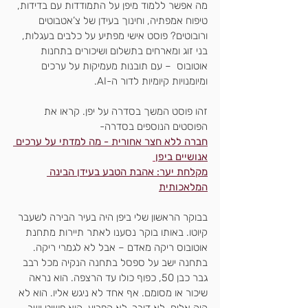
מה אפשר ללמוד מיפן על התמודדות עם בדידות, 
טיפוח אמפתיה, וחינוך בעידן של צ’אטבוטים 
ורובוטים? פוסט אישי מפתיע על כלבים בעגלות, 
בני זוג ומארחים בתשלום ושיכורים בתחנות 
אוטובוס  – עם תובנות מעמיקות על ערכים 
ומיומנויות קיומיות לדור ה-AI. 
זהו פוסט המשך בסדרה על יפן. קראו את 
הפוסטים הנוספים בסדרה-
חברה ללא חצר אחורית - מה למדתי על ערכים 
אנושיים ביפן
מקלחת יער: אהבת הטבע בעידן הבינה 
המלאכותית
בבוקר הראשון שלי ביפן היה בעיר הבירה לשעבר 
קיוטו. באותו בוקר נסענו לאתר תיירות מתחנת 
אוטובוס ריקה מאדם – אבל לא לגמרי ריקה. 
בתחנה ישב על ספסל בתחנה הנקיה מכל רבב 
גבר כבן 50, כפוף כולו עד הרצפה. הוא נראה 
שיכור או מסומם. אף אחד לא ניגש אליו. הוא לא 