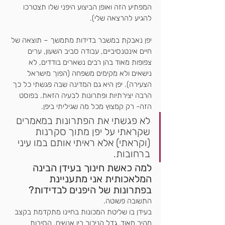
המפתיע הזה ואופן הביצוע היפני שלו תצטרכו 
להגיע להרצאה שלי). 
יפן נאבקת במשבר בדידות מתמשך – תוצאה של 
חיים אינטנסיביים, עבודה סביב השעון, ערים 
צפופות מאוד בהן רבים נשארים בודדים, לא 
נישאים ולא מקימים משפחה (הפוך מישראל 
הצעירה). יפן היא גם המדינה שבה פגשתי כל כך 
הרבה יצירתיות ופתרונות לבעיה הזאת. בפוסט 
הזה- רק קמצוץ מכל מה שגיליתי ביפן.
לא פגשתי את הפתרונות במאמרים 
שקראתי על יפן מתוך סקרנות 
(וקראתי) אלא ראיתי אותם במו עיני 
ברחובות. 
למה כאשת חינוך בעידן הבינה 
המלאכותית אני מתעניינת 
בפתרונות של היפנים לבדידות? 
התשובה פשוטה.
בעידן בו שליטת המכונות בחיינו מתקדמת בקצב 
מהיר מאוד, גדל הניכור בין אנשים. הסיבות 