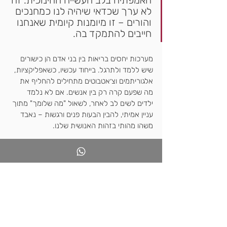
האמפתיה בלב העשייה החינוכית. זה 
לא ערך שכדאי שיהיה לנו כמחנכים 
והורים – זו מיומנות קיומית שאנחנו 
חייבים להתמקד בה. 
מערכות יחסים בריאות בין בני אדם הן כישורים 
שיש ללמד ולתרגל. בייחוד עכשיו, כשאפליקציות, 
אלגוריתמים וצ׳אטבוטים מתחילים להחליף את 
מה שפעם קרה רק בין אנשים. אם לא נלמד 
ילדים לשים לב לאחר, לשאול "מה שלומך" מתוך 
עניין אמיתי, להבין הבעות פנים ורגשות – נאבד 
משהו מהותי בזהות האנושית שלנו.
המפגש עם התרבות היפנית 
לא היה רק חווייתי עבורי – 
הוא היה קריאת השכמה. 
למדתי שאפשר לעצב סביבות 
אנושיות שמעודדות חמלה, 
שאפשר לעצב כלים וחפצים 
שתומכים בקהילה אנושית 