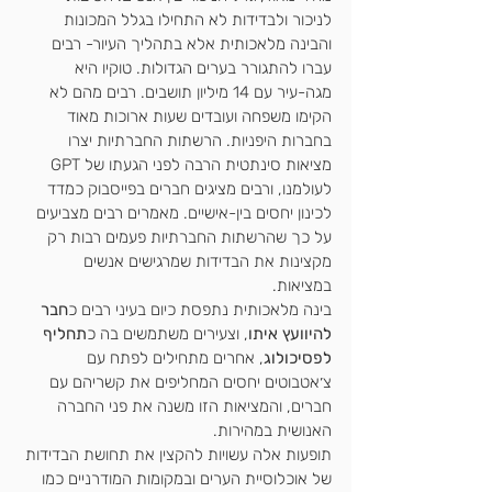
לניכור ולבדידות לא התחילו בגלל המכונות 
והבינה מלאכותית אלא בתהליך העיור- רבים 
עברו להתגורר בערים הגדולות. טוקיו היא 
מגה-עיר עם 14 מיליון תושבים. רבים מהם לא 
הקימו משפחה ועובדים שעות ארוכות מאוד 
בחברות היפניות. הרשתות החברתיות יצרו 
מציאות סינתטית הרבה לפני הגעתו של GPT 
לעולמנו, ורבים מציגים חברים בפייסבוק כמדד 
לכינון יחסים בין-אישיים. מאמרים רבים מצביעים 
על כך שהרשתות החברתיות פעמים רבות רק 
מקצינות את הבדידות שמרגישים אנשים 
במציאות. 
בינה מלאכותית נתפסת כיום בעיני רבים כ
חבר 
להיוועץ איתו
, וצעירים משתמשים בה כ
תחליף 
לפסיכולוג
, אחרים מתחילים לפתח עם 
צ׳אטבוטים יחסים המחליפים את קשריהם עם 
חברים, והמציאות הזו משנה את פני החברה 
האנושית במהירות. 
תופעות אלה עשויות להקצין את תחושת הבדידות 
של אוכלוסיית הערים ובמקומות המודרניים כמו 