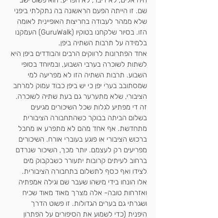
היה אלים, לא דיבר, לא הפריע. הוא פשוט ישב 
שם. זו הייתה הפעם הראשונה בה נתקלתי ביפני 
שלא ממהר לעבודה בחריצות האופיינית לאומה 
הזו. בסיור שלקחנו בטוקיו (GuruWalk) העמקנו 
בלמידה על תרבות השתיה ביפן.
אחד הפתרונות לרווקים הרבים והבודדים ביפן היא 
לשתות לשוכרה בערבי השבוע, ובמיוחד בסופי 
השבוע. תרבות השתיה הזו לא מפריעה למי 
שמסתובב בערי יפן כי יש ביפן כבוד עמוק למרחב 
הציבורי, שלא מתערער גם בעת שתיה לשוכרה. 
זה די מפתיע לגלות שכל השיכורים מגיעים 
בשלום הביתה בבוקר כשהתחבורה הציבורית 
מתחדשת. אף אחד מהם לא מתפרע או מחבל 
ברכוש הציבורי או פוגע בעוברי אורח. השיכורים 
מפריעים רק לעצמם. יותר מכך, השיכור שנרדם 
ברחוב לעיתים קרובות יתעורר כשבקבוק מים 
לצידו ואף כסף לתשלום בתחבורה הציבורית. 
אלו הונחו בידי מישהו שעבר שם וגילה אמפתיה 
ואזרחות טובה- אלה מצרך מאוד מאוד שכיח 
ושגרתי גם בערים הגדולות. זו פשוט הדרך 
היפנית (כדי לשמוע את הסיפורים על הפתרון 