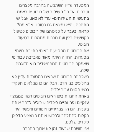
המסעדה עדיין השתמשה בהרבה מלצרים 
וטבחים, אז כל 
השילוב של רובוטים באמת 
בתעשיות השירותים- עוד לא כאן.
 אבל יש 
התחלה, והיא נמצאת גם בטוקיו. אלא מה?
קראתי בעבר על כניסתם של רובוטים לטיפול 
בקשישים ביפן ועם חברות מתמחות בסיעוד 
רובוטי. 
את הרובוטים המסייעים ראיתי כתיירת בשתי 
מסעדות. החוויה היתה מאוד מאכזבת עבור מי 
שאמקה הרובוטית ההמנואידית היא הדוגמה 
שלה. 
בשלב זה הרובוטים שראינו במסעדות עדיין לא 
מחליפים בני אדם, אבל הם כן ממלאים תפקיד 
רגשי מסוים עבור ילדים. 
באחת החנויות ביפן ראינו רובוטים דמויי 
טמגוצ׳י 
ענקיים ופרוותיים
 לילדים שיכולים לדבר איתם 
ביפנית. הם היו צמריריים וחמודים ואפשר היה 
בקלות להתלהב ולרכוש אותם כצעצוע מדליק 
לילדים שלכם. 
אני חושבת שבעוד זמן לא ארוך החברה 