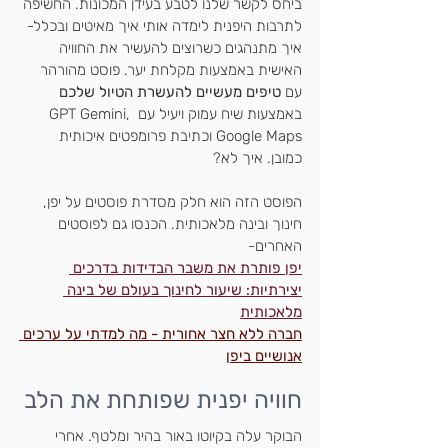
ביחס לקשר שלנו לטבע בעידן המכונות. החשיפה 
לתרבות היפנית לימדה אותי איך מאיטים ובכלל- 
איך מתנהגים כשרוצים להעשיר את החוויה 
האישית באמצעות מקלחת יער. פוסט מהורהר 
עם 
טיפים מעשיים להעשרת הטיול שלכם
באמצעות שיח עמוק ויעיל עם GPT Gemini, 
Google Maps וכתיבת פרומפטים איכותית 
כמובן. איך לא?
הפוסט הזה הוא חלק מסדרת פוסטים על יפן, 
חינוך ובינה מלאכותית. הכנסו גם לפוסטים 
האחרים-
יפן פותרת את משבר הבדידות בדרכים 
יצירתיות: שיעור לחינוך בעולם של בינה 
מלאכותית
חברה ללא חצר אחורית - מה למדתי על ערכים 
אנושיים ביפן
חוויה יפנית שפותחת את הלב
הבוקר עלה בקיוטו באור בהיר ומלטף. אחרי 