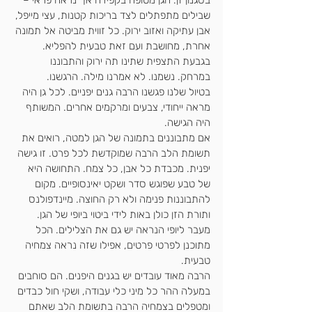
בסגנון זן. הגן מטופח בקפידה אך נראה פראי – 
שבילים מתפתלים לצד בריכות קטנות, עצי מייפל, 
אבן עתיקה ואזוב ירוק. כל זווית מביטה אל תמונה 
אחרת, מחושבת ועם זאת טבעית להפליא. 
בגבעת התצפית שתינו תה ירוק והתבוננו 
במרחק. נשמנו. לא אמרנו מילה. הרגשנו.
בטיול שלנו פגשנו הרבה גנים יפניים. לכל גן היה 
מראה ייחודי, צבעים ומרקמים אחרים. המשותף 
היה הגישה.
אם מתבוננים בתמונה של הגן למטה, רואים את 
תשומת הלב הרבה שמוקדשת לכל פרט. זו גישה 
יפנית. מכבדת כל אבן, כל צמח. התחושה היא 
של טבע שפוגש סדר ושקט יאינסופיים. מקום 
להתבוננות פנימה ולא רק החוצה. מיינדפולנס 
ותורת הזן כולן באות לידי ביטוי ביופי של הגן. 
מעבר ליופי הנראה יש גם את הצלילים. הכל 
מתוכנן לפרטי פרטים, אפילו שזה נראה צמחיה 
טבעית. 
הרבה מאוד עובדים יש בגנים היפנים. הם סוחבים 
במעלה ההר כל מיני כלי עבודה, ושקי חול כבדים 
ומטפלים בצמחיה הרבה בתשומת הלב שאתם 