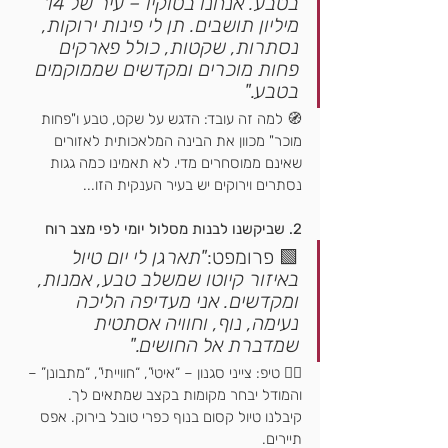
בטבע. אנחנו בטוקיו – עיר של 14 
מיליון תושבים. תן לי פינות ירוקות, 
נסתרות, שקטות, כולל פארקים 
פחות מוכרים ומקדשים שממוקמים 
בטבע."
🧭 למה זה עובד: הדגש על שקט, טבע ו"פחות 
מוכר" מכוון את הבינה המלאכותית לאזורים 
שאינם ממוסחרים מדי. לא תאמינו כמה גגות 
נסתרים וירוקים יש בעיר הענקית הזו...
2. שביקשנו לבנות מסלול יומי לפי מצב רוח
🟩 פרומפט:
"תארגן לי יום טיול 
באיזור קיוטו שמשלב טבע, אמנות, 
ומקדשים. אני מעדיפה הליכה 
נעימה, נוף, וחוויה אסתטית 
שמדברת אל החושים."
🧘‍♀️ טיפ: צייני סגנון – “איטי”, “חווייתי”, “מתבונן” – 
והמודל יבחר מקומות בקצב שמתאים לך. 
קיבלנו טיול קסום בנוף כפרי טובל בירוק. אפס 
תיירים.