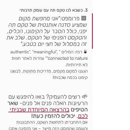
3. כשבא לנו טקס תה עם עומק תרבותי
🟩 פרומפט:
"אני מחפשת מקום 
שמציע סדנה אותנטית של טקס תה 
יפני, כולל הסבר על הקימונו, הכלים, 
והטקסט הפנימי של הטקס. שלב את 
זה במסלול של חצי יום בטבע."
🍵 רמז: המילים “authentic”, “meaningful”, 
“connected to nature” עוזרות לאתר חוויות 
לא תיירותיות.
הגענו למקום מקסים, מדריכות מתוקות, לבשנו 
קימונו בכמה שכבות!!
🌱 רוצים להעמיק? בואו להיפגש עם 
הרעיונות האלה פנים אל פנים- 
שאר 
הטיפים 
בהרצאה המיוחדת שבניתי 
לכם
. יכולים להזמין כעת!
אם התחברתן לתחושת השקט, ההתבוננות 
והעומק שהפוסט הזה מייצר – אני מזמינה אתכן 