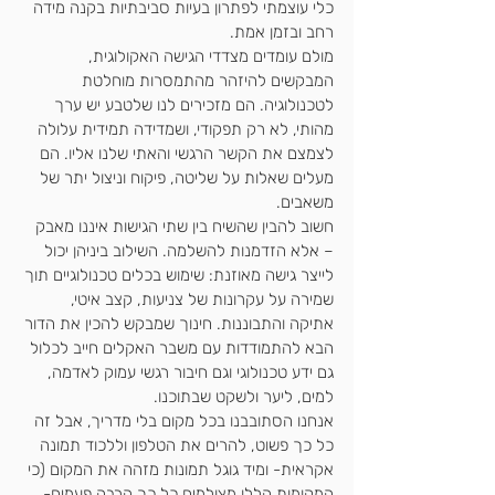
כלי עוצמתי לפתרון בעיות סביבתיות בקנה מידה 
רחב ובזמן אמת.
מולם עומדים מצדדי הגישה האקולוגית, 
המבקשים להיזהר מהתמסרות מוחלטת 
לטכנולוגיה. הם מזכירים לנו שלטבע יש ערך 
מהותי, לא רק תפקודי, ושמדידה תמידית עלולה 
לצמצם את הקשר הרגשי והאתי שלנו אליו. הם 
מעלים שאלות על שליטה, פיקוח וניצול יתר של 
משאבים.
חשוב להבין שהשיח בין שתי הגישות איננו מאבק 
– אלא הזדמנות להשלמה. השילוב ביניהן יכול 
לייצר גישה מאוזנת: שימוש בכלים טכנולוגיים תוך 
שמירה על עקרונות של צניעות, קצב איטי, 
אתיקה והתבוננות. חינוך שמבקש להכין את הדור 
הבא להתמודדות עם משבר האקלים חייב לכלול 
גם ידע טכנולוגי וגם חיבור רגשי עמוק לאדמה, 
למים, ליער ולשקט שבתוכנו.
אנחנו הסתובבנו בכל מקום בלי מדריך, אבל זה 
כל כך פשוט, להרים את הטלפון וללכוד תמונה 
אקראית- ומיד גוגל תמונות מזהה את המקום (כי 
המקומות הללו מצולמים כל כך הרבה פעמים- 