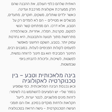
האתית שלהם כלפי העולם, את ההבנה שהם 
חלק ממערכת אקולוגית מורכבת ועדינה.
כאשר ילדים שותלים, משקים, חוקרים, מתעדים, 
מבשלים או מטיילים – הם לא לומדים רק על 
הטבע, אלא דרכו. הם מפתחים קשר רגשי 
למקום, סקרנות, חמלה, אחריות. וכשהלמידה 
מתרחשת מתוך תנועה והתבוננות, היא נחרטת 
עמוק יותר. בטבע, השקט החיצוני מאפשר 
לפעמים לקולות הפנימיים לעלות. במובנים רבים, 
החינוך הסביבתי הוא גם חינוך לרווחה נפשית, 
לפשטות, לשייכות, וליכולת להבחין ביופי 
שבפשטות.
בינה מלאכותית וטבע – בין 
טכנוקרטיה לאקולוגיה
וכאן נכנסת הבינה המלאכותית. כפי שמופיע 
בספר שלי- יש המציעים להשתמש בה לשימור: 
לזהות מינים פולשניים, לנטר יערות, לייעל 
חקלאות ולחזות מוקדים בסיכון. אלו הם תומכי 
הגישה הטכנוקרטית – גישה הרואה בטכנולוגיה 