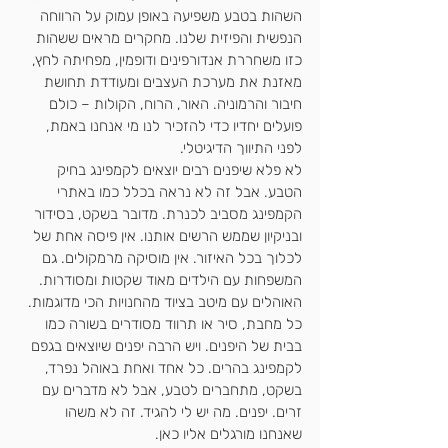
השהות בטבע משפיעה באופן עמוק על הרווחה 
הנפשית והפיזית שלנו. מחקרים מראים ששהות 
כזו משחררת אנדורפינים ודופמין, מפחיתה לחץ, 
מאזנת את מערכת העצבים ומעודדת תחושת 
חיבור והרמוניה. האור, הרוח, הקולות – כולם 
פועלים יחדיו כדי להזכיר לנו מי אנחנו באמת, 
לפני התיווך הדיגיטלי.
לא פלא שיפנים רבים יוצאים לקמפינג בחיק 
הטבע. אבל זה לא נראה בכלל כמו באתרי 
הקמפינג מסביב לכנרת. מדובר בשקט, בסידור 
ובניקיון שממש הרשים אותנו. אין פיסה אחת של 
לכלוך בכל האיזור. אין מוסיקה מרמקולים. גם 
המשפחות עם הילדים מאוד שקטות ומסודרות. 
האוהלים עם מיטב בציוד מהחנויות הכי מדוגמות. 
כל מחבת, סיר או תרווד מסודרים בשורה כמו 
בבית של היפנים. ויש הרבה יפנים שיוצאים בגפם 
לקמפינג בהרים. כל אחד ואחת באוהל נפרד, 
בשקט, מתחברים לטבע, אבל לא מדברים עם 
זרים. יפנים. מה יש לי להגיד. זה לא משהו 
שאנחנו מורגלים אליו כאן. 