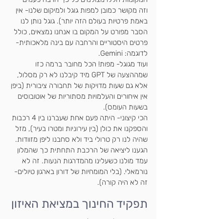
וזה מקושר כמובן למפות גוגל ולמיקום שלנו- אין 
באמת פרטיות בעולם הזה יותר). גוגל נותן לנו 
הסבר מפורט על המקום בו אנחנו נמצאים, כולל 
פרטים היסטוריים והרחבה עם בינה מלאכותית- 
לדוגמה: Gemini. 
ועוד מגוגל- מפות! הכל מחובר ברמה כזו 
שמההצעה של GPT מיד קיבלנו לא רק מסלול, 
אלא גם שעות מדויקות של תחבורה ציבורית (ביפן 
אין איחורים והעלמויות מסתוריות של אוטובוסים 
בשעות העומס). 
הכי קיצוני- היתה פעם אחת שעברנו בין 4 רכבות 
והספקנו את כולן (בין עירוניות ומטרו בעיר), מזל 
שהיה לנו רק טרולי ביד ולא סחבנו ליפן מזוודות. 
הגענו ליציאה של הרכבת התחתית כך שהמלון 
עמד מולנו כשעלינו מהמדרגות הנעות. זה לא 
נורמאלי. (בלי המומחיות של דורון בארגון טיולים- 
זה לא היה קורה).
תפקיד החינוך במציאת האיזון