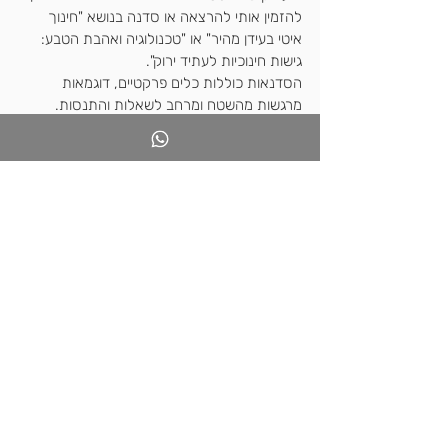
להזמין אותי להרצאה או סדנה בנושא "חינוך 
איטי בעידן מהיר" או "טכנולוגיה ואהבת הטבע: 
גישות חינוכיות לעתיד ירוק".
הסדנאות כוללות כלים פרקטיים, דוגמאות 
מרגשות מהשטח ומרחב לשאלות והתנסות.
🌀 להרחבת המחשבה, קראו 
גם את הפוסטים הקודמים 
בסדרה:
חינוך בגובה העיניים: עכשיו – להאט או 
להאיץ?
איך לאפשר לתלמידים ללמוד עם הגוף 
והמוח החברתי שלהם – פדגוגיה מתבוננת
שני הפוסטים הללו מהווים בסיס רעיוני חשוב 
לפוסט הזה:
הפוסט על 
האטה
 מציג את הצורך הדחוף 
בהפסקת המרוץ, במציאת קצב פנימי 
ובבניית מערכות יחסים חינוכיות שמבוססות 
על שקט ונוכחות.