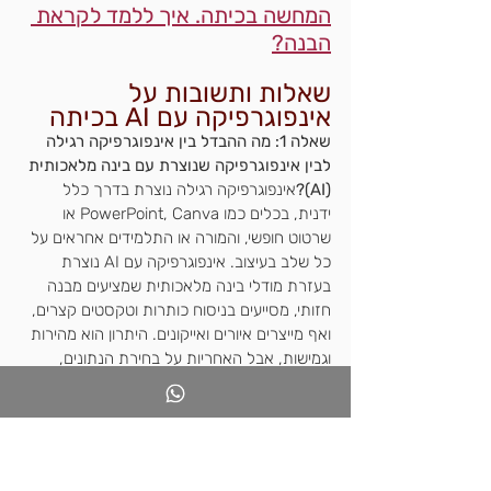
המחשה בכיתה. איך ללמד לקראת 
הבנה?
שאלות ותשובות על 
אינפוגרפיקה עם AI בכיתה
שאלה 1: מה ההבדל בין אינפוגרפיקה רגילה 
לבין אינפוגרפיקה שנוצרת עם בינה מלאכותית 
(AI)?
אינפוגרפיקה רגילה נוצרת בדרך כלל 
ידנית, בכלים כמו PowerPoint, Canva או 
שרטוט חופשי, והמורה או התלמידים אחראים על 
כל שלב בעיצוב. אינפוגרפיקה עם AI נוצרת 
בעזרת מודלי בינה מלאכותית שמציעים מבנה 
חזותי, מסייעים בניסוח כותרות וטקסטים קצרים, 
ואף מייצרים איורים ואייקונים. היתרון הוא מהירות 
וגמישות, אבל האחריות על בחירת הנתונים, 
המסר והדיוק נשארת אצל המורה והלומדים.
שאלה 2: איך אינפוגרפיקה עם AI יכולה 
להעמיק את הלמידה בכיתה ולא רק "לקשט" 
את השיעור?