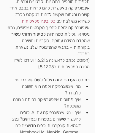
תלמידים מוקפים בתמונות, סרטונים וגרפים, 
אינפוגרפיקה מאפשרת להם לראות במבט אחד 
קשרים ומגמות שקשה לזהות בטקסט בלבד.
כשהיא משולבת עם 
כלי בינה מלאכותית
, 
אינפוגרפיקה יכולה להפוך טקסטים צפופים, נתוני 
ניסוי או עלילות ספרותיות ל
סיפור חזותי עשיר
שמקדם למידה עמוקה, סקרנות וחשיבה 
ביקורתית – בתנאי שהפדגוגיה שלנו נשארת 
במרכז.
(הפוסט נכתב לראשונה ב1.6.21 ועודכן לעידן 
הבינה המלאכותית ב8.12.25)
בפוסט העדכני הזה נצלול לשלושה רבדים:
מהי אינפוגרפיקה ולמה היא חשובה 
ללמידה?
איך מתווכים אינפוגרפיקה בכיתה בצורה 
מושכלת?
איך ייצוגי אינפוגרפיקה עם AI יכולים 
להעשיר שיעורים בספרות ובמדעים? נציג 
דוגמאות קונקרטיות וכלים חדשניים כמו 
NotebookLM, Napkin, Gamma, 