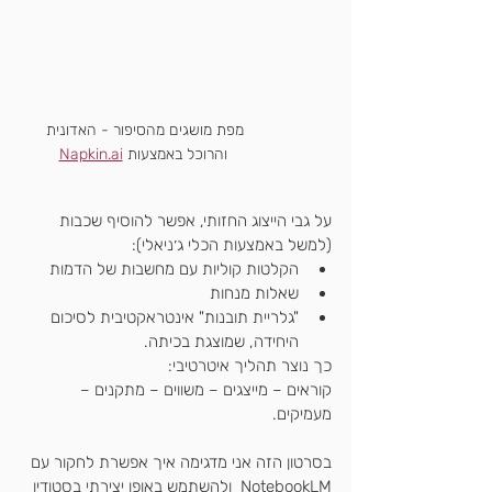
מפת מושגים מהסיפור - האדונית 
והרוכל באמצעות 
Napkin.ai
על גבי הייצוג החזותי, אפשר להוסיף שכבות 
(למשל באמצעות הכלי ג׳ניאלי):
הקלטות קוליות עם מחשבות של הדמות
שאלות מנחות
"גלריית תובנות" אינטראקטיבית לסיכום 
היחידה, שמוצגת בכיתה.
כך נוצר תהליך איטרטיבי:
קוראים – מייצגים – משווים – מתקנים – 
מעמיקים.
בסרטון הזה אני מדגימה איך אפשרת לחקור עם 
NotebookLM  ולהשתמש באופן יצירתי בסטודיו 