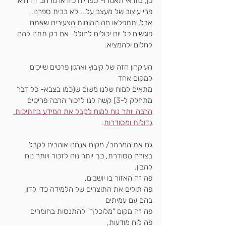
כן, בוודאי תאמרו- ספרייה כזו או מרחב זה היא 
פרי עיצוב של מעצב על... לא בבית ספרנו.
אבל, תתפלאו מה המוחות הצעירים שאתם 
פוגשים כל יום יכולים לחולל- אם רק תתנו להם 
לחלום ולהמציא.
העיקרון הזה של קיבוץ וארגון פרטים שייכים 
למקום אחד
מתאים למוח שלנו משום ש(כמו בצבא- כל דבר 
מתחלק ל-3) קשה לנו לזכור הרבה פריטים
הרבה יותר נוח למוח לקבל את המידע בחתיכות 
גדולות ומסודרות
.
גם את המרחב/ מקום אנחנו אוהבים לקבל 
בצורה מסודרת, כך יותר נוח לזכור ויותר נוח 
להבין.
פה זה האזור בו יושבים, 
פה תולים את התוצרים של הלמידה כדי לדון 
בהם עם עמיתים
פה זה מקום "מלוכלך" להתנסות בחומרים
פה לוח מודעות,