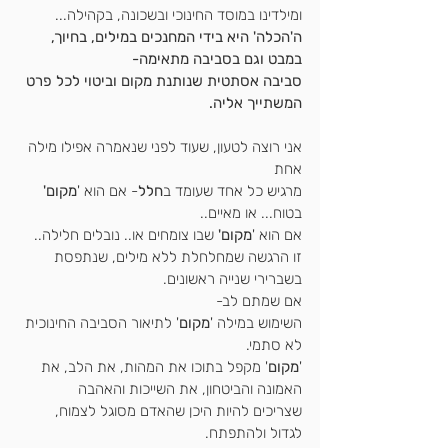
ומילדינו במוסד החינוכי ובשכונה, בקהילה...
ה'הכלה' היא בידי המחנכים במילים, בחיוך, 
במבט וגם בסביבה מתאימה-
סביבה אסתטית שנותנת מקום וביטוי לכל פרט 
המשתייך אליה.
אני רוצה לטעון, שעוד לפני שנאמרה אפילו מילה 
אחת
מרגיש כל אחד שעומד ב
חלל
- אם הוא '
מקום'
בטוח... או מאיים..
אם הוא '
מקום'
 שבו צומחים או.. נובלים חלילה..
זו הרגשה שמחלחלת ללא מילים, שנתפסת 
בשברירי שנייה ראשונים.
אם שמתם לב- 
השימוש במילה '
מקום
' לתיאור הסביבה החינוכית 
לא סתמי.
'
מקום
' מקפל בתוכו את המהות, את הלב, את 
האמונה והביטחון, את השייכות והאהבה
שצריכים להיות היכן שהאדם מסוגל לצמוח, 
לגדול ולהתפתח.