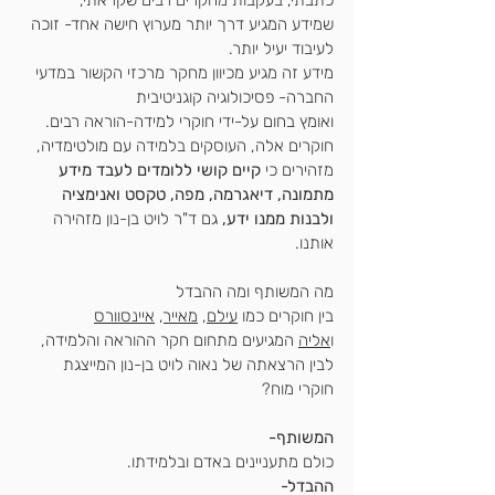
שמידע המגיע דרך יותר מערוץ חישה אחד- זוכה 
לעיבוד יעיל יותר.
מידע זה מגיע מכיוון מחקר מרכזי הקשור במדעי 
החברה- פסיכולוגיה קוגניטיבית
ואומץ בחום על-ידי חוקרי למידה-הוראה רבים.
חוקרים אלה, העוסקים בלמידה עם מולטימדיה,
מזהירים כי 
קיים קושי ללומדים לעבד מידע 
מתמונה, דיאגרמה, מפה, טקסט ואנימציה
ולבנות ממנו ידע,
 גם ד"ר לויט בן-נון מזהירה 
אותנו.
מה המשותף ומה ההבדל 
בין חוקרים כמו 
עילם
, 
מאייר
, 
איינסוורס
ו
אליה
 המגיעים מתחום חקר ההוראה והלמידה,
לבין הרצאתה של נאוה לויט בן-נון המייצגת 
חוקרי מוח?
המשותף-
כולם מתעניינים באדם ובלמידתו.
ההבדל-