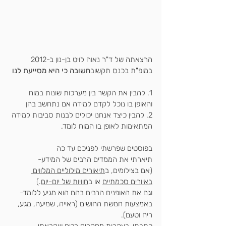
הרצאתה של ד"ר נאוה לויט בן-נון ב-2012 
במופ"ת בכנס תקשוב
חשובה כי היא מסייעת לנו
1. להבין את הקשר בין מערכות שונות במוח 
והאופן בו נוכל לקדם למידה אם נתחשב בהן
2. להבין כיצד אנחנו יכולים לבנות סביבות למידה 
המתאימות לאופן בו המוח לומד.
בפוסטים שפרשתי לפניכם עד כה
תיארתי את הממדים הרבים של המידע-
(אם ב
צילומים
, ב
תיאורים מילוליים המלווים 
באיורים סכמתיים
 או ב
חוויות של יום-יום
.)
וגם את האופנים הרבים בהם הוא מגיע ללומד-
באמצעות חמשת החושים (ראייה, שמיעה, מגע, 
ריח וטעם).
כתבתי, בעקבות מחקרים רבים שקראתי,