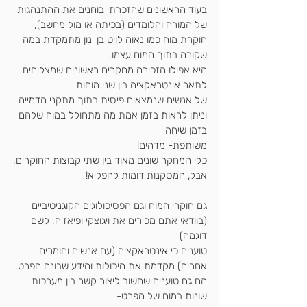
בעוד הראשונים שהזכרתי בוחנים את ההתנהגות 
של המורה והלומדים (בכיתה או מול מחשב),
חוקרת מוח כמו נאוה לויט בן-נון מתמקדת במה 
שקורה בתוך המוח עצמו.
היא אפילו הזכירה מחקרים ראשונים שמצליחים 
לתאר אינטראקציה בין שני מוחות
של אנשים שנמצאים פיסית בתוך מתקני הדמייה 
וניתן לראות בזמן אמת מה מתחולל במוח שלהם 
בזמן שיחה
משותפת- מדהים!
כלי המחקר שונים מאוד בין שתי קבוצות החוקרים,
אבל, המסקנות דומות להפליא!
גם חוקרי המוח וגם הפסיכולוגים הקוגניטיביים 
(בוודאי אתם מכירים את ויגוצקי ופיאז'ה, לשם 
דוגמה)
טוענים כי 
אינטראקציה (עם אנשים 
וחומרים 
אחרים) מקדמת את היכולות והידע שבונה הפרט.
הם גם טוענים שחשוב ליצור קשר בין מערכות 
שונות במוח של הפרט-