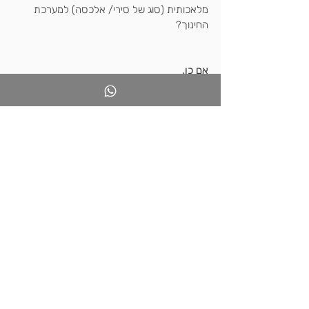
מלאכותית (סוג של סירי/ אלכסה) למערכת 
החינוך?
אם כן,
רעיונות יישומיים יתקבלו בשמחה כאן בתגובות.
למתעניינים
- דיון מרתק של מומחים בהקשר של 
חינוך- צפו ב
סרטון הזה
. 
פוסט נוסף בנושא דומה- כאן
הרשמו 
לפורום האתר
 עכשיו והצטרפו אלי לדיון 
מעורר חשיבה.
בהצלחה מורי המאה ה-21.