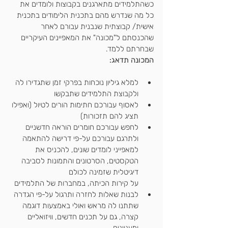
כשהתלמידים מתארגנים בקבוצות ולומדים את 
כל מה שנדרש מהם בתכנית הלימודים בתכנית 
אישית/ קבוצתית שנבנית עבורם לאחר 
שהכנסתם ל"מכונה" את המאפיינים העיקריים 
שבחרתם ללמד.
המכונה תדאג: 
למלא גיליון נוכחות בפרקי זמן שתגדירו לה 
ולקבוצת התלמידים שתבקשו
לאסוף עבורכם חתימות הורים לטיול (ואפילו 
תציג להם תזכורות)
לחפש עבורכם חומרים הוראה חדשניים 
ולתרגם עבורכם על-פי דרישה להתאמה 
למאפייני לומדים שונים, להכניס את 
הטקסטים, הסרטונים והתמונות לסביבה 
דיגיטלית שזמינה לכולם
על קירות הכיתה, במחברות של התלמידים
לבנות שאלות לחזרה ותרגול על-פי הגדרה 
שתתנו לה מראש ואולי באמצעות דוגמה 
קצרה, גם על תכנים חדשים, וויזואליים 