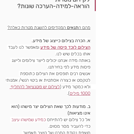
הוראה-למידה-הערכה שונות?
מהם ה
תנאים
 המקדימים להשגת מטרות כאלה?
א. הכרה בצילום כייצוג של מידע.
הצילום לוכד פיסה של מידע
 ומאפשר לנו לעבד 
אותו בכלים שיש לנו.
באותה מידה אנחנו יכולים לייצר צילומים ולייצג 
פיסות מידע לפי בחירתנו.
אנשים רבים תופסים את הצילום כתוספת 
לטקסט או כצורה אסתטית או ביטוי רגשי/ אמנותי
ולא כמקור מידע (
לצילום יש פוטנציאל להחליף 
1000 מילים
).
ב. מודעות לכך שאת הצילום יצר מישהו (הוא 
אינו מציאות)
אל כל צילום יש להתייחס 
כמידע שמישהו עיצב
כדי להעביר מסר מסוים.
חשיפת נקודת המבט של היוצר תאפשר 