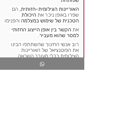
שפותחת
האוריינות הצילומית-חזותית,
 הם 
שפרו באופן ניכר את 
היכולת 
הטכנית של שימוש במצלמה
 והפנימו
את 
הקשר בין אופן הייצוג החזותי 
למסר שהוא מעביר
. 
רוב אנשי החינוך שהשתתפו הבינו 
את הפוטנציאל של האוריינות 
הצילומית ככלי מעורר השראה 
בעבודתם, העלו רעיונות בהקשר זה
ואף יישמו חלק מהרעיונות בפועל.
זו אחת התשובות האפשריות להעמקה של 
הלמידה בנושא אוריינות צילומית בחינוך.
למרות מיעוט המשתתפים בהשתלמות 
הנחקרת (13), שקוימה ברובה בלמידה מרחוק,