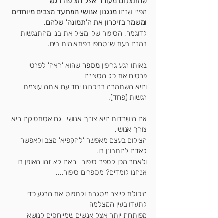
ש
התצלום מעורר אצל הצופה רגש
מפני שזהו 
מנגנון אנושי המתעד מצבים מיוחדים 
ומשמר בזיכרון את ה'תמונה' שלהם
.
לדוגמה, הסיפור שלו מציל את בנו מהתנגשות
במזח בעת שנסחפו בפתאומית בים.
באותו רגע גריפין 
מספר
 שהוא 'ראה' לפרטי 
פרטים את כל הסצינה
והיא השתמרה בזיכרונו יחד עם אותה עוצמת 
רגשות (פחד).
אם הישרדות היא צורך אנושי- גם אסתטיקה היא 
צורך אנושי.
הצילום בעצם מאפשר 'להקפיא' מצב ולאפשר 
לאדם להתבונן בו.
ולאחר מכן לספר סיפור- האם לא זהו האופן בו 
אנחנו לומדים? מספרים סיפור....
היכולת לייצר מסגרת ולתפוס את הרגע כדי 
לתעדו בעין המצלמה
מפותחת יותר אצל אנשים שמייחסים לנושא 