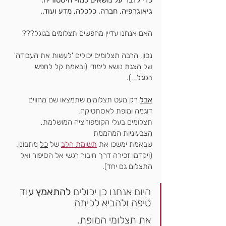
כדי לדבר על נושאים כמו- היסטוריה, 
גיאוגרפיה, חברה, כלכלה, מדע ועוד..
האם אנחנו עדיין מחפשים תצלומים בגוגל???
נכון, הרבה תצלומים יכולים 'לעשות את העבודה'
של הצגת נושא לימודי (ובאמת קל לחפש 
בגוגל...).
אבל
 רק מעט תצלומים שתמצאו שם מהווים 
דוגמה ומופת לאסתטיקה.
תצלומים בעלי הקומפוזיציה המושלמת, 
הצבעוניות המהממת
שבאמת ימשכו את 
תשומת הלב
 של 
כל
 מתבונן.
(ויקדמו זכירה דרך חיבור רגשי אל הסיפור ואל 
התצלום גם יחד).
היום אנחנו כן יכולים
 להתאמץ 
עוד 
טיפה ולהביא לכיתה
את תצלומי המופת.