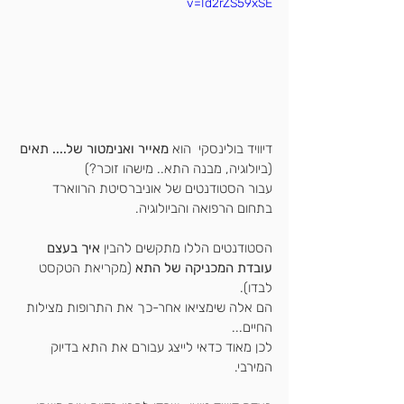
v=Id2rZS59xSE
דיוויד בולינסקי  הוא
 מאייר ואנימטור של.... תאים
(ביולוגיה, מבנה התא.. מישהו זוכר?)
עבור הסטודנטים של אוניברסיטת הרווארד 
בתחום הרפואה והביולוגיה.
הסטודנטים הללו מתקשים להבין 
איך בעצם 
עובדת המכניקה של התא
 (מקריאת הטקסט 
לבדו).
הם אלה שימציאו אחר-כך את התרופות מצילות 
החיים...
לכן מאוד כדאי לייצג עבורם את התא בדיוק 
המירבי.