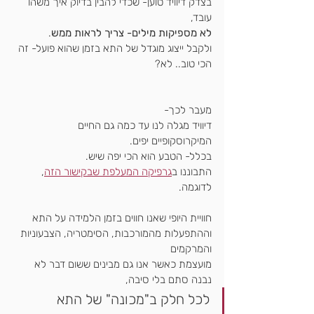
בצדק דיוויד טוען- שכדי להבין בדיוק איך משהו 
עובד,
לא מספיקות מילים- צריך לראות ממש
.
ולקבל ייצוג מוגדל של התא בזמן שהוא פועל- זה 
הכי טוב.. לא?
מעבר לכך-
דיוויד מגלה לנו עד כמה גם החיים 
המיקרוסקופיים יפים.
בכלל- הטבע הוא הכי יפה שיש.
התבוננו ב
גרפיקה המעלפת שבקישור הזה
, 
לדוגמה.
חוויית היופי שאנו חווים בזמן הלמידה על התא
וההתפעלות מהמורכבות, הסימטריה, הצבעוניות 
והמרקמים
מועצמת כאשר אנו גם מבינים ששום דבר לא 
נבנה סתם בלי סיבה,
לכל חלק ב"מכונה" של התא