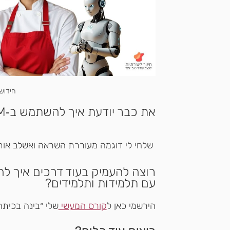
חידוש
את כבר יודעת איך להשתמש ב‑NotebookLM בעברית בכיתה שלך?
 שלחי לי דוגמה מעוררת השראה ואשלב אותה כאן! 💬
עם תלמידות ותלמידים? 
הירשמי כאן ל
קורס המעשי 
שלי ״בינה בכיתה