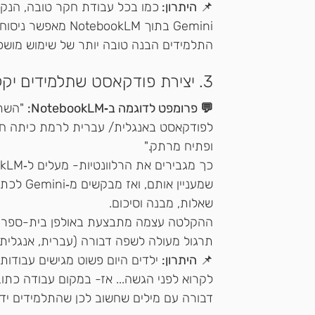
📌 
היתרון: 
כמו בכל עבודת חקר טובה, הנקו
Gemini בתוך bookLM
התלמידים הבנה טובה יותר של שימוש מושכל
3. יצירת פודקאסט שתלמידים יקליטו עם NotebookLM בעברית
💬 פרומפט לדוגמה ב‑NotebookLM:
לפודקאסט באנגלית/ עברית לרמת כיתה ח',
ופתיח מרתק." 
שמעניין 
שאלות, מבנה וסיכום. 
ההקלטה עצמה מתבצעת באולפן בית-ספרי או
תרגול מעולה לשפה דבורה (עברית, אנגלית, 
📌 
היתרון:
 ילדים היום פשוט מגישים עבודות
לקרוא לפני הגשה... אז- במקום עבודה כת
דבורה עם מילים שחשוב לכן שהתלמידים ידע