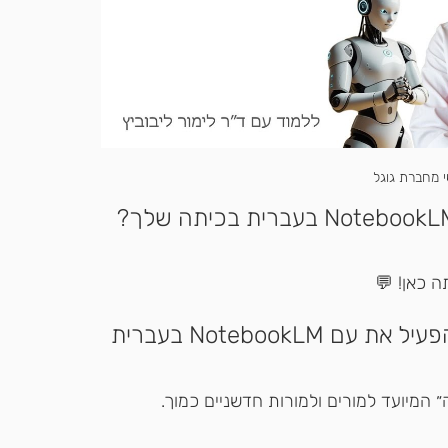
י מחברת גוגל
רוצה להעמיק בעוד דרכים איך להפעיל את עם NotebookLM בעברית 
״ המיועד למורים ולמורות חדשניים כמוך.