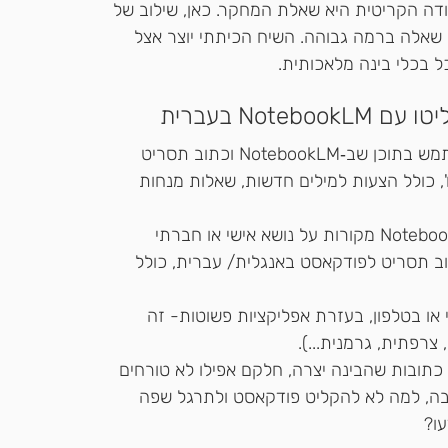
דה הקריטית היא שאלת המחקר. כאן, שילוב של 
Note מאפשר ניסוח שאלה ברמה גבוהה. השיח הכיתתי יוצר אצל 
 בכלי בינה מלאכותית.
 "השתמש בתוכן שב‑NotebookLM וכתוב תסריט 
 כולל הצעות למילים חדשות, שאלות מנחות 
כך מגבירים את הרלוונטיות- מעלים ל‑NotebookLM מקורות על נושא אישי או חברתי 
אותם, ואז מבקשים מ‑Gemini לכתוב תסריט לפודקאסט באנגלית/ עברית, כולל 
 בטלפון, בעזרת אפליקציות פשוטות- זה 
צרפתית, גרמנית...).
 כתובות שהבינה יצרה, חלקם אפילו לא טורחים 
ובה, למה לא להקליט פודקאסט ולתרגל שפה 
ו? 