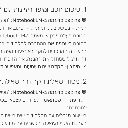
1. סיכום חכם ומיפוי רעיונות עם NotebookLM בעברית
💬 פרומפט לדוגמה ב‑NotebookLM:
רמות – בסיסי, בינוני ומעמיק – וכתוב אותו
המורה מעלה פרק או מאמר ל‑NotebookLM. 
המורה משתפת את המחברת לתלמידות בכיתה 
הרעיונות המרכזיים לחקר באמצעות מפת חשי
זהו תרגיל שמחזק את ההבנה, את הזיכרון ו
📌 
היתרון- מקדם שיח משמעותי ומאפשר דיון 
2. ניסוח שאלת חקר דרך שאילתה חכמה עם NotebookLM בעברית
💬 פרומפט לדוגמה ב‑NotebookLM:
 "חפש
חקר פתוחה שמתאימה לפרויקט עצמאי בכיתה 
להרחבה." 
הערכת היקף השאלה והקשרים עם מידע קו