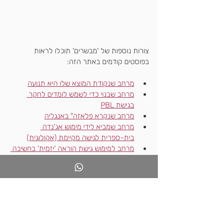
צורות נוספות של 'מבשרים' תוכלו לראות 
בפוסטים קודמים באתר הזה:
מרחב שנקודת המוצא שלו היא תנועה
מרחב שבנוי כדי לשמש לומדים לחקר 
בגישת PBL
מרחב שנקרא פלאזה" באנגליה
מרחב שמביא לידי מימוש אג'נדה 
בית-ספרית לגישה מקיימת (אקולוגית)
מרחב למימוש גישת הוראה 'יזמית' בחשיבה 
עיצובית- המצאה וחדשנות
איזה עוד מרחבי למידה חדשניים קיימים 
בסביבתכם?
ספרו לי.
הרשמו 
לפורום האתר
 עכשיו והצטרפו אלי לדיון 
מעורר חשיבה.