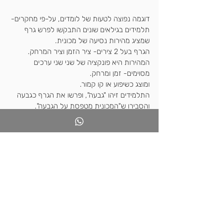
דוגמה נפוצה לטעות של לומדים, על-פי מחקרים-
תלמידים בגילאים שונים התבקשו לפרש גרף 
שמציג מהירות נסיעה של מכונית.
הגרף בעל 2 צירים- ציר הזמן וציר המרחק. 
המהירות היא פונקציה של שני שני ערכים 
מסוימים- זמן ומרחק.
ומוצג כשיפוע או קו קמור.
התלמידים זיהו "גבעה", ופרשו את הגרף כגבעה 
והסבירו ש"המכונית מטפסת על הגבעה".
כתרגיל- 
נסו להסביר מה הטעות של התלמידים במונחים 
של עולם מייצג, עולם מיוצג, מערכת סימנים, 
וייצוג.
בהצלחה מורי המאה ה-21
.