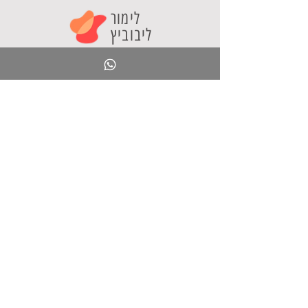
לימור
ליבוביץ
חינוך ליצירתיות
"חינוך ליצירתיות" הוא אתר בתחום הייעוץ החינוכי
המספק מידע ועקרונות להובלת חדשנות פדגוגית
וטכנולוגית במערכת החינוך. האתר הוקם ע"י ד"ר לימור
ליבוביץ כדי לקדם שיח בין מובילי חדשנות במערכת
החינוך ולהוות מוקד לקהילה פעילה ויוזמת.
אני מציעה
סדנאות לאנשי חינוך
קורסים מקוונים
ספר בינה מלאכותית
תוכן טוב
כלי AI
בלוג