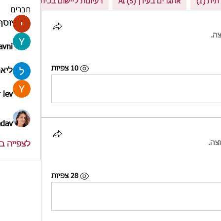
אתגרים בעידן AI (5)
רעיונות ליישום בכיתה (3)
חברים
יוסף
ה.
avni
10 צפיות
ליאה
 lev
adav
צה.
לצפייה בכל
28 צפיות