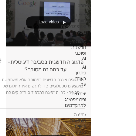
הכל
אוריינות
חזותית
Load video
ואינפוגרפיקה
ב-AI
פדגוגיה,
חדשנות
וסוכני
AI
פדגוגיה חדשנית בסביבה דיגיטלית-
AI
עד כמה זה מסובך?
פתרון
בעיות
הפדגוגיה איננה חדשנית במהותה אלא משתמשת
עם
באמצעים טכנולוגיים כדי להגשים את החלום של
המורה- להיות זמינה לתלמידים הזקוקים לה
יצירתיות
בכיתה הטרוגנית
ופרומפטינג
למתקדמים
למידה
מותאמת
אישית
ו-UDL