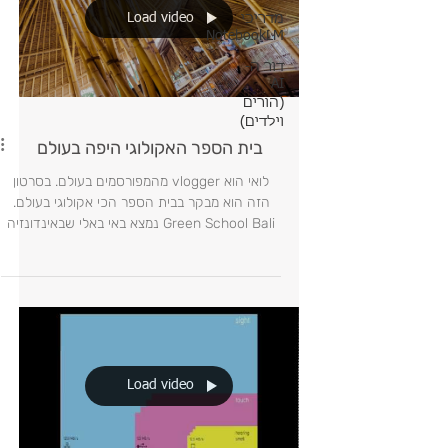
Load video
מדריכי
NotebookLM
דור ה-
AI
(הורים
וילדים)
בית הספר האקולוגי היפה בעולם
לואי הוא vlogger מהמפורסמים בעולם. בסרטון
הזה הוא מבקר בבית הספר הכי אקולוגי בעולם.
Green School Bali נמצא באי באלי שבאינדונזיה
מאוד קרוב ל
Load video