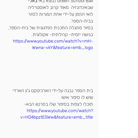
Green School Bali
 נמצא באי 
באלי
שבאינדונזיה  מאוד קרוב לאוסטרליה
לואי הוזמן על-ידי אחת המורות לסיור 
בבית-הספר.
בסיור מתגלה התכנית הפדגוגית של בית-הספר,
בגישה יזמית- קהילתית- אקולוגית.
https://www.youtube.com/watch?v=mH-
Wwna-vkY&feature=emb_logo
בית הספר נבנה על-ידי הארכיטקט ג'ון הארדי 
שיש לו סיפור אישי.
תוכלו לצפות בסיפור שלו ב
סרטון הבא
-
https://www.youtube.com/watch?
v=HD4bpztESWw&feature=emb_title