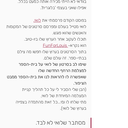
בוודאי לא הייתי מכירה אותה כמעט בכלל.
אפילו שאני בעצמי 'בלוגרית'.
בפוסט הקודם פרסמתי את 
לואי.
לואי מטייל בעולם ומפרסם סרטונים של המקומות 
והאנשים שהוא פוגש.
תוכלו לעקוב אחר הערוץ שלו ביו-טיוב.
הוא נקרא-
 FunForLouis
בתוך הסרטונים בערוץ שלו חפשו מה צילם 
בבתי-ספר. זה עולם שלם.
שימו לב בסרטון של לואי על בית-הספר 
למצלמת הרחף החדשה שלו
שאפשרה לו להראות לנו את בית-הספר ממבט 
הציפור.
(הבן שלי הסביר לי על כל תהליך קניית 
המצלמה המיוחדת של לואי,
מתי שלחו לו ומי...כל זאת מהתמדה בצפייה 
בערוץ של לואי).
מסתבר שלואי לא לבד.