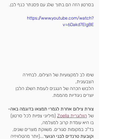
בסרטון הזה הם בתוך שלג עם פסנתר כנף לבן.
https://www.youtube.com/watch?
v=6Dakd7EIgBE
שימו לב למקצועיות של הצילום, לבחירה 
הצבעונית,
הלבוש הכהה של הנגנים לעומת השלג הלבן 
יוצרים ניגודיות מהממת.
צורת צילום אחרת לגמרי תמצאו בדוגמה באה-
של 
הוולוגרית Zoella
 (מיליוני צפיות לכל סרטון)
בו היא עומדת קרוב למצלמה,
בד"כ במקומות סגורים. משווקת מוצרים שונים,
ו
קובעת טרנדים לבני הנוער
...(יותר מהטלוויזיה 