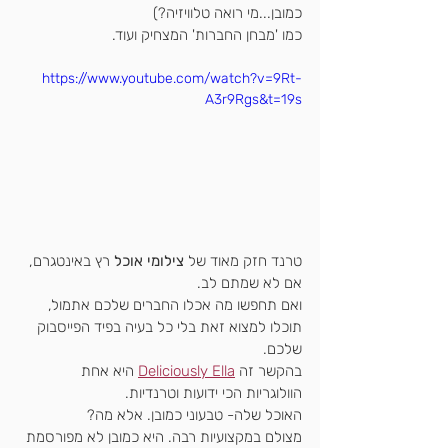
כמובן...מי רואה טלוויזיה?)
כמו 'מבחן החברות' המצחיק ועוד.
https://www.youtube.com/watch?v=9Rt-
A3r9Rgs&t=19s
טרנד חזק מאוד של 
צילומי אוכל
 רץ באינטגרם, 
אם לא שמתם לב.
ואם תחפשו מה אכלו החברים שלכם אתמול,
תוכלו למצוא זאת בלי כל בעיה בפיד הפייסבוק 
שלכם.
בהקשר זה 
Deliciously Ella
 היא אחת 
הוולוגריות הכי ידועות וטרנדיות.
האוכל שלה- טבעוני כמובן. אלא מה?
מצולם במקצועיות רבה. היא כמובן לא מפורסמת 