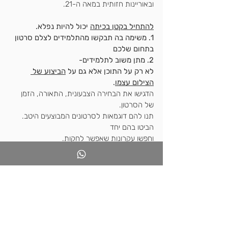
ובאוריינות חזותית במאה ה-21.
להתחיל בקטן בכיתה
 יכול להיות נפלא.
1. משימה בה תבקשו מהתלמידים לצלם סרטון 
בתחום שלכם 
2. מתן משוב לתלמידים-
לא רק על התוכן אלא גם על 
הביצוע של 
הצילום עצמו
.
הדגישו את הבחירה הצבעונית, התאורה, הזמן 
של הסרטון.
תנו להם דוגמאות לסרטונים המבוצעים היטב. 
הביטו בהם יחד
וחפשו עקרונות שאפשר לחקות.
התלמידים ישמחו להשתפר.
זה העולם שלהם.
הרשמו 
לפורום האתר
 עכשיו והצטרפו אלי לדיון 
מעורר חשיבה.
בהצלחה מורי המאה ה-21.