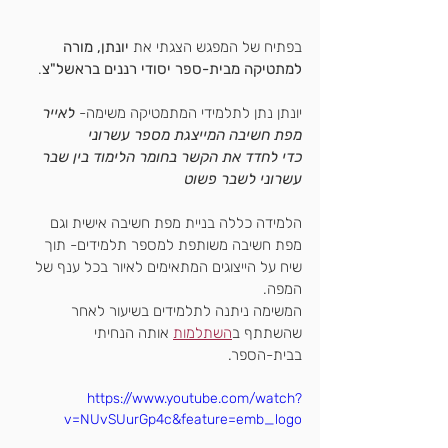
בפתיח של המפגש הצגתי את 
יונתן, מורה 
למתטיקה מבית-ספר יסודי רננים בראשל"צ
.
יונתן נתן לתלמידי המתמטיקה משימה- 
לאייר 
מפת חשיבה המייצגת מספר עשרוני 
כדי לחדד את הקשר בחומר הלימוד בין שבר 
עשרוני לשבר פשוט
הלמידה כללה בניית מפת חשיבה אישית וגם 
מפת חשיבה משותפת למספר תלמידים- תוך 
שיח על הייצוגים המתאימים לאיור בכל ענף של 
המפה.
המשימה ניתנה לתלמידים בשיעור לאחר 
שהשתתף ב
השתלמות
 אותה הנחיתי 
בבית-הספר.
https://www.youtube.com/watch?
v=NUvSUurGp4c&feature=emb_logo