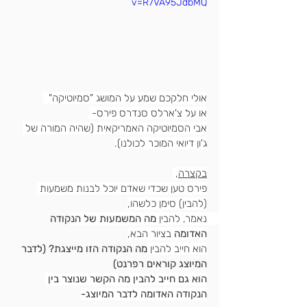
v=R7VA95JdbMQ
אולי חלקכם שמע על המושג "סמיוטיקה"  
או על צ'ארלס סנדרס פירס- 
אבי הסמיוטיקה האמריקאית (שהיה המורה של 
ג'ון דיואי המוכר לכולנו).
בקצרה
, 
פירס טען שכדי שאדם יוכל לבנות משמעות 
(להבין) סימן כלשהו,
נאמר, להבין 
מה המשמעות של ה
נקודה 
האדומה
 בציור הבא,
הוא חייב להבין 
מה הנקודה הזו מייצגת? (לדבר 
המיוצג קוראים רפרנט)
הוא גם חייב להבין מה הקשר שנוצר בין 
הנקודה האדומה לדבר המיוצג-