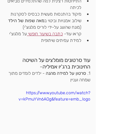
התייחסות רצינית למה שהתלמידים מביאים 
לכיתה
מיקוד בהתנסות מעשית כבסיס לסקרנות
שילוב אמנויות וביטוי ב
מאה שפות של הילד
(מונח שהוצג על-ידי לוריס מלגוצ'י)
קראו עוד- 
כתבה בשיעור חופשי 
על מלגוצ'י
למידת עמיתים שיתופית
עוד סרטונים מומלצים על השיטה 
החינוכית ברג'יו אמיליה
-
1. 
סרטון על למידה מהנה
 - ילדים לומדים מתוך 
שמחה ועניין
https://www.youtube.com/watch?
v=kPmuYVn6AOg&feature=emb_logo