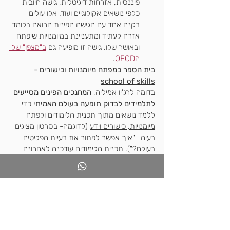
פיננסית, אזרחות דיגיטלית, גישה חיובית 
כלפי נושאים אקולוגיים ועוד. אלו עולים 
בקנה אחד עם הגישה הפינית הרואה בלומד 
אזרח לעתיד ומתעניינת במיומנויות שיפתח 
ובאושר שלו. גישה זו מופיעה גם 
ב"מצפן" של 
הOECD
.
בית הספר כמפתח מיומנויות וכישורים -
school of skills
בדומה לרג'יו אמיליה, 
המחנכים הפינים מסייעים 
לתלמידים לבדוק תופעה בעולם האמיתי
 כדי 
ללמד נושאים מתוך תכנית הלימודים ולפתח 
מיומנויות, כישורים וידע
 (לדוגמה- בסרטון מציגים 
בעיה- "איך אפשר לפתור את בעיית הפליטים 
בעולם?"). תכנית הלימודים עודכנה לאחרונה 
וכוללת מיומנויות דיגיטליות ופיתוח חשיבה, 
מיומנויות חיוניות לאדם כדי לשרוד בסביבה 
רב-תרבותית בחברה גלובלית.
אז איך הגישה הזו משפיעה על מרחבי הלמידה 
בפינלנד?