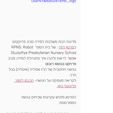
DsarNY&feature=emb_logo
מדינות רבות משלבות למידה סביב פרויקטים
ב
סרטון הזה
 : של בית הספר RPNS: Robot 
StudyRye Presbyterian Nursery School
אפשר לראות ולהבין איך מתנהלת למידה סביב
פרויקט בנושא רובוט
בגישה החינוכית של רג'יו אמיליה (איטליה) בגיל 
הרך.
לקריאה מעמיקה על הגישה- 
הכנסו לספר 
הדיגיטלי כאן.
הסרטון מדגיש עקרונות שכיחים בגישה 
המפורסמת: