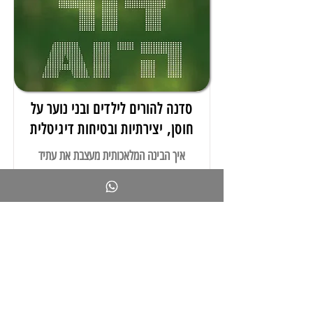
סדנה להורים לילדים ובני נוער על
חוסן, יצירתיות ובטיחות דיגיטלית
איך הבינה המלאכותית מעצבת את עתיד
ילדינו?
בסדנה מעשית המבוססת על הספר
"דור ה-AI" והמודל ההוליסטי לפיתוח
ילדים חסונים, נלמד לזהות סיכונים
בכלי AI עדכניים – וידאו גנרטיבי,
שיבוט קול, מחוללי תמונה וטקסט
ובוטים ברשתות – ולהפוך אותם
להזדמנות חינוכית.