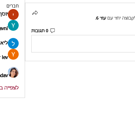
חברים
יוסף
קבוצה יחד עם
עוד 6
.
avni
0 תגובות
ליאה
 lev
adav
לצפייה בכל