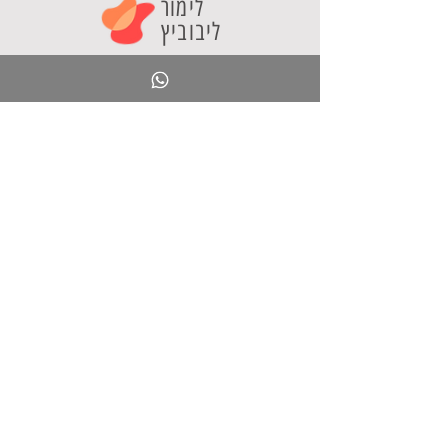
לימור
ליבוביץ
חינוך ליצירתיות
"חינוך ליצירתיות" הוא אתר בתחום הייעוץ החינוכי
המספק מידע ועקרונות להובלת חדשנות פדגוגית
וטכנולוגית במערכת החינוך. האתר הוקם ע"י ד"ר לימור
ליבוביץ כדי לקדם שיח בין מובילי חדשנות במערכת
החינוך ולהוות מוקד לקהילה פעילה ויוזמת.
אני מציעה
סדנאות לאנשי חינוך
קורסים מקוונים
ספר בינה מלאכותית
תוכן טוב
כלי AI
בלוג