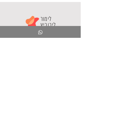
לימור
ליבוביץ
חינוך ליצירתיות
"חינוך ליצירתיות" הוא אתר בתחום הייעוץ החינוכי
המספק מידע ועקרונות להובלת חדשנות פדגוגית
וטכנולוגית במערכת החינוך. האתר הוקם ע"י ד"ר לימור
ליבוביץ כדי לקדם שיח בין מובילי חדשנות במערכת
החינוך ולהוות מוקד לקהילה פעילה ויוזמת.
אני מציעה
סדנאות לאנשי חינוך
קורסים מקוונים
ספר בינה מלאכותית
תוכן טוב