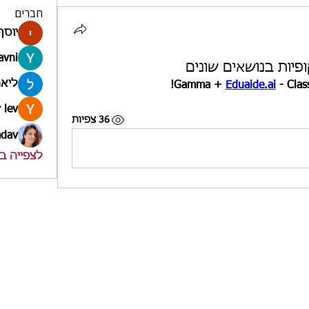
חברים
יוסף
avni
יות בנושאים שונים
ליאה
Eduaide.ai
 - Clas
 lev
36 צפיות
adav
לצפייה בכל