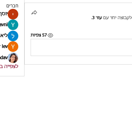
חברים
יוסף
קבוצה יחד עם
עוד 3
.
avni
57 צפיות
ליאה
 lev
adav
לצפייה בכל