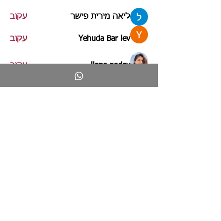
ליאה מירית פישר
עקוב
Yehuda Bar lev
עקוב
ilana nadav
עקוב
לצפייה בכל החברים (197)
לימור
ליבוביץ
חינוך ליצירתיות
"חינוך ליצירתיות" הוא אתר בתחום הייעוץ החינוכי
המספק מידע ועקרונות להובלת חדשנות פדגוגית
וטכנולוגית במערכת החינוך. האתר הוקם ע"י ד"ר לימור