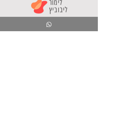
לימור
ליבוביץ
חינוך ליצירתיות
"חינוך ליצירתיות" הוא אתר בתחום הייעוץ החינוכי
המספק מידע ועקרונות להובלת חדשנות פדגוגית
וטכנולוגית במערכת החינוך. האתר הוקם ע"י ד"ר לימור
ליבוביץ כדי לקדם שיח בין מובילי חדשנות במערכת
החינוך ולהוות מוקד לקהילה פעילה ויוזמת.
אני מציעה
סדנאות לאנשי חינוך
קורסים מקוונים
ספר בינה מלאכותית
תוכן טוב
כלי AI
בלוג