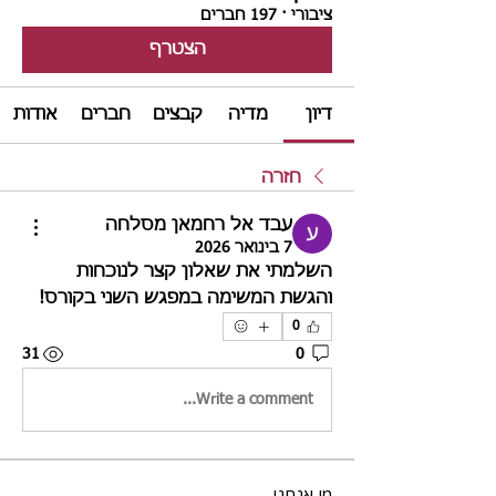
ציבורי
·
197 חברים
הצטרף
דיון
מדיה
קבצים
חברים
אודות
חזרה
עבד אל רחמאן מסלחה
7 בינואר 2026
השלמתי את שאלון קצר לנוכחות 
והגשת המשימה במפגש השני בקורס! 
0
31
0
Write a comment...
מי אנחנו