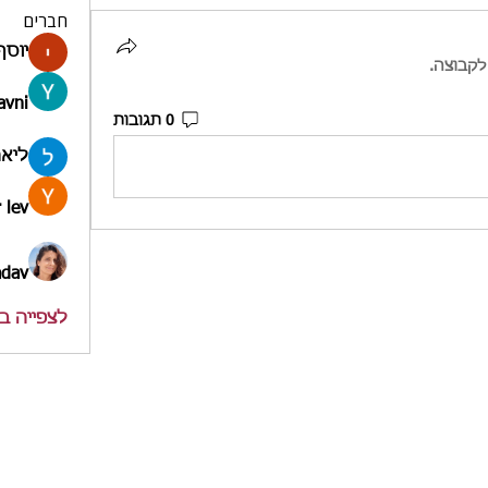
חברים
יוסף
לקבוצה.
avni
0 תגובות
ליאה
 lev
adav
לצפייה בכל