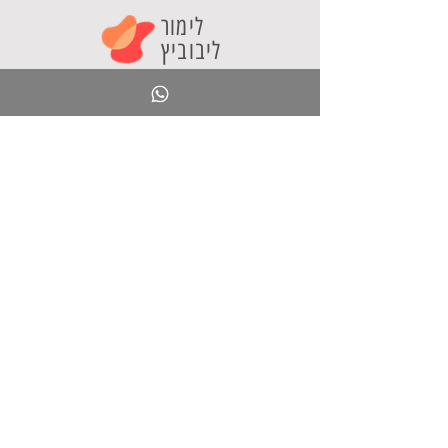
לימור
ליבוביץ
חינוך ליצירתיות
"חינוך ליצירתיות" הוא אתר בתחום הייעוץ החינוכי
המספק מידע ועקרונות להובלת חדשנות פדגוגית
וטכנולוגית במערכת החינוך. האתר הוקם ע"י ד"ר לימור
ליבוביץ כדי לקדם שיח בין מובילי חדשנות במערכת
החינוך ולהוות מוקד לקהילה פעילה ויוזמת.
אני מציעה
סדנאות לאנשי חינוך
קורסים מקוונים
ספר בינה מלאכותית
תוכן טוב
כלי AI
בלוג