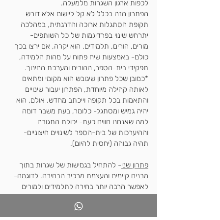
לכפות ארגון השגרות מלמעלה.
הפתרון הזה בכלל לא קל ליישום אלא דורש 
תקופת הסתגלות ארוכה והדרגתית, במהלכה 
יתרחש שינוי בפרדיגמות של כל השותפים- 
מורים, הורים, תלמידים. הוא יקרה, אם ירצו בכך 
כולם- באמצעות שיח פתוח על מהות הלמידה, 
תפקידי בית-הספר, ההורים ומערכת החינוך. 
*כמובן שכל פתרון שיגובש הוא מקומי ומתאים 
לאותה קהילה מיוחדת, הפתרון יעבור שינויים 
והתאמות בכל תקופה וייכתב מחדש. אולם, הוא 
יהיה גמיש ומסתגל- כלומר, בעת משבר דומה 
למה שאנחנו חווים כעת- יכולת התגובה 
וההיערכות של בית-הספר לשינויים חיצוניים- 
תהיה גבוהה (יחסית להיום).
פתרון שני
- להתחיל ב
גמישות של שגרות
 בתוך 
מבנים קיימים והעצמת מרכיב הבחירה. לדוגמה- 
לאפשר הרבה יותר בחירה לתלמידים ולמורים 
במערכת השעות (בהתחלה- יום בשבוע ואח"כ 
להרחיב). לייצר צורות רבות של התארגנות 
שבית-הספר והצוות שלו יכולים לקיים כבר היום, 