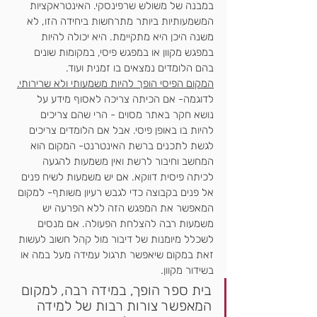
במבנה של משולש שרפינסקי. האינטראקציות 
המשמעותיות ביותר מתרחשות ביחידה הזו, לא 
משנה היכן היא מתקיימת. היא יכולה להיות 
במפגש מקוון או במפגש פיסי, במקומות שונים 
בהם הלומדים נמצאים בו זמנית ועוד.
המקום הפיסי הופך להיות משמעותי ולא שרירותי.
לדוגמה- אם הכיתה צריכה לאסוף מידע על 
נושא חקר באתר מסוים - הרי שהם צריכים 
להיות בו באופן פיסי. אבל אם הלומדים צריכים 
לגשת לתכנים ברשת האינטרנט- המקום הוא 
המחשב וחיבור לרשת ואין משמעות להגעה 
לכיתה פיסית דווקא. אם יש משמעות לשיח פנים 
אל פנים בקבוצה כדי לגבש רעיון משותף- למקום 
המאפשר את המפגש הזה ללא הפרעה יש 
משמעות רבה להצלחת הפעולה. אם מנסים 
לשכלל מיומנות של דיבור מול קהל חשוב לעשות 
זאת במקום שיאפשר תרגול עמידה מעל במה או 
בשידור מקוון.
בית ספר הופך, במידה רבה, למקום 
המאפשר צורות רבות של למידה 