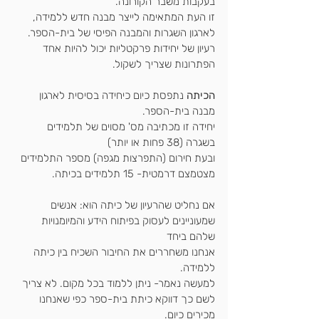
בעקבות משבר הקורונה.
זו העת המתאימה לייצר מבנה חדש ללמידה, 
לארגון השגרות והמבנה הפיסי של בית-הספר.
רעיון של יחידות פרקטליות יכול להיות אחד 
הפתרונות שצריך לשקול.
הכיתה
 נתפסת כיום כיחידה בסיסית לארגון 
מבנה בית-הספר.
יחידה זו מכתיבה מס' מסוים של תלמידים 
בשגרה (38 פחות או יותר)
ובעת חירום (התפרצות מגפה) מספר התלמידים 
מצטמצם דרמטית- 15 תלמידים בכיתה.
אם נחליט שהרעיון של כיתה הוא: אנשים 
שמעוניינים לעסוק בפיתוח הידע והמיומנויות 
שלהם ביחד
אנחנו משחררים את החיבור השכיח בין כיתה 
ללמידה.
למעשה נאמר- ניתן ללמוד בכל מקום. לא צריך 
לשם כך דווקא כיתת בית-ספר כפי שאנחנו 
מכירים כיום.