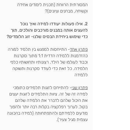
המסורתית הרווחת (תכנית לימודים אחידה 
וקשיחה, מבחנים וציונים)?
2. אילו פעולות יעודדו למידה ואיך נוכל 
להעצים אותה במבנים מורכבים והולכים, תוך 
כדי שימוש ביחידת הבסיס שלנו- זוג הלומדים?
פתרון אחד
- התייחסות למפגש בין תלמיד למורה 
כהזדמנות ללמידה הדדית 1:1 מתוך 
סקרנות 
וכבוד לעולמו של הילד, רצונותיו ותחושותיו כלפי 
הלמידה
. כל זאת כדי לעודד 
סקרנות ותשוקה 
ללמידה
פתרון שני
- להתייחס לזוגות תלמידים כתומכי 
למידה זה של זה. 
ציוות התלמידים לזוגות
 יעצים 
את היכול שלהם לדברר את הלמידה שלהם 
בקול, לערוך רפלקציה בקלות רבה יותר ולהפוך 
מודעים ללמידתם ולהתפתחותה (למידה בהכוונה 
עצמית מגיל צעיר).