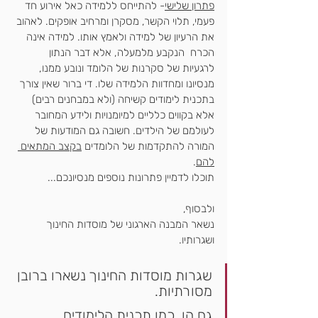
פתרון שלישי
- להתייחס ללמידה כאל אירוע חד 
פעמי, תלוי הקשר, מסקרן ומרחיב אופקים. לאהוב 
את הרעיון של למידה ולאמץ אותו. למידה אינה 
הכרח  הנקבע מלמעלה, אלא דבר הנתון 
לרגעיות של סקרנות של הלומד ונובע ממנו, 
מנסיונו ומחדוות הלמידה שלו
. די ברור שאין צורך 
בתכנית לימודים קשיחה (ולא במבחנים רבים) 
אלא בקווים כלליים למיומנויות ולידע המחובר 
לעולמם של הילדים. חשובה גם המודעות של 
המורה להתקדמות של הלומדים 
בקצב המתאים 
להם
.
תוכלו לדמיין פתרונות נוספים מנסיונכם...
ולבסוף,
נשאר המבנה הארגוני של מוסדות החינוך 
ושגרותיו.
שגרות מוסדות החינוך נשארו ברובן 
מסורתיות. 
גם הן, כמו תכנית הלימודים, 