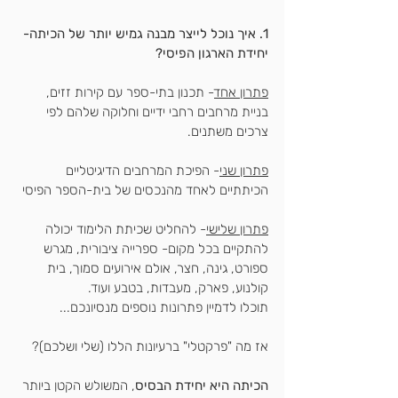
1. איך נוכל לייצר מבנה גמיש יותר של הכיתה- 
יחידת הארגון הפיסי?
פתרון אחד
- תכנון 
בתי-ספר עם קירות זזים
, 
בניית מרחבים רחבי ידיים ו
חלוקה שלהם לפי 
צרכים משתנים
.
פתרון שני
- הפיכת המרחבים הדיגיטליים 
הכיתתיים לאחד מהנכסים של בית-הספר הפיסי
פתרון שלישי
- להחליט שכיתת הלימוד יכולה 
להתקיים בכל מקום- ספרייה ציבורית, מגרש 
ספורט, גינה, 
חצר
, אולם אירועים סמוך, בית 
קולנוע, פארק, 
מעבדות
, ב
טבע
 ועוד.
תוכלו לדמיין פתרונות נוספים מנסיונכם...
אז מה "פרקטלי" ברעיונות הללו (שלי ושלכם)?
ה
כיתה
 היא יחידת הבסיס
, המשולש הקטן ביותר 