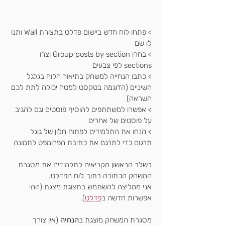
> פתחו לוח חדש ביישום פדלט בתצורת Wall ותנו 
לו שם
> בחרו Group posts by section וצרו 
sections לפי צבעים
> כתבו הנחייה למשחק בתיאור הלוח בגלגל 
השיניים (הדוגמה בטקסט למטה יכולה לתת לכם 
השראה)
> אפשרו למשתתפים להוסיף פוסטים וגם להגיב 
על פוסטים של אחרים
> הנחו את התלמידים לפתוח חלון של גוגל 
תרגום כדי לתרגם את כתיבת הפרומפט לתמונה
בשלב הראשון מקריאים לתלמידים את מסגרת 
המשחק הכתובה בתוך לוח הפדלט.
אני ממליצה להשתמש בתצוגת מצגת (זוהי 
אפשרות חדשה ב
פדלט
).
מסגרת המשחק מוצגת ב
הנחיה
 (אין צורך 