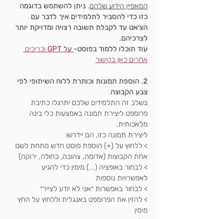
המאפיין הידוע שלהם
. 
ניתן להשתמש בדוגמה 
כזו כדי להסביר לתלמידים איך לדבר עם 
הצ׳אט עד לקבלת תשובה רצויה ומדויקת יותר 
לצרכיהם.
עוד תוכלו ללמוד בפוסט-
 על GPT 
וכריכים 
אחרים כאן בקישור
2. הוספת תמונות וכותרת ללוח השיתופי לפי 
צבע הקבוצה
בשלב זה התלמידים שלכם יתרגלו כתיבת 
פרומפט ליצירת תמונה באמצעות כלי בינה 
מלאכותית.
ליצירת תמונה כזו, הם יידרשו 
> ללחוץ על (+) הוספת פוסט חדש מתחת לשם 
אחת הקבוצות (אדומה, צהובה, כחולה, ירוקה)
> לבחור באופציה (...) מימין כדי להגיע 
לאפשרויות נוספות
> לבחור באפשרות ״אני לא יודע לצייר״
> להזין את הפרומפט באנגלית וללחוץ על החץ 
מימין