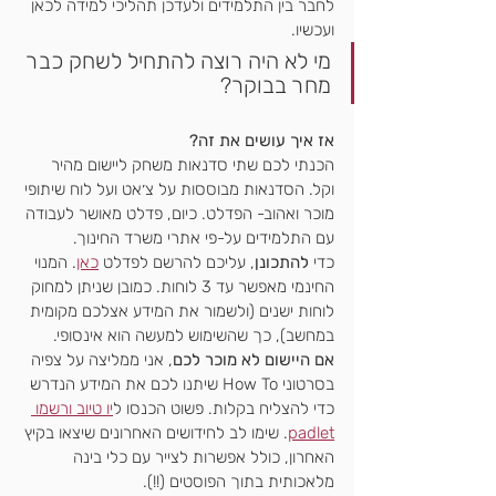
לחבר בין התלמידים ולעדכן תהליכי למידה לכאן 
ועכשיו.
מי לא היה רוצה להתחיל לשחק כבר 
מחר בבוקר?
אז איך עושים את זה?
הכנתי לכם שתי סדנאות משחק ליישום מהיר 
וקל. הסדנאות מבוססות על צ׳אט ועל לוח שיתופי 
מוכר ואהוב- הפדלט. כיום, פדלט מאושר לעבודה 
עם התלמידים על-פי אתרי משרד החינוך.
כדי 
להתכונן
, עליכם להרשם לפדלט 
כאן
. המנוי 
החינמי מאפשר עד 3 לוחות. כמובן שניתן למחוק 
לוחות ישנים (ולשמור את המידע אצלכם מקומית 
במחשב), כך שהשימוש למעשה הוא אינסופי.
אם היישום לא מוכר לכם
, אני ממליצה על צפיה 
בסרטוני How To שיתנו לכם את המידע הנדרש 
כדי להצליח בקלות. פשוט הכנסו ל
יו טיוב ורשמו 
padlet
. שימו לב לחידושים האחרונים שיצאו בקיץ 
האחרון, כולל אפשרות לצייר עם כלי בינה 
מלאכותית בתוך הפוסטים (!!).