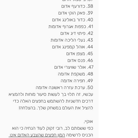
38. כדורעף אדום
39. פאק הוקי אדום
40. כדור באולינג אדום
41. כפפות אגרוף אדומות
42. פיתוי דיג אדום
43. נעלי הליכה אדומות
44. אוהל קמפינג אדום
45. מצפן אדום
46. ​​פנס אדום
47. אולר שוויצרי אדום
48. משקפת אדומה
49. חפירה אדומה
50. ערכת עזרה ראשונה אדומה
עכשיו, זה תלוי בך לעשות סיעור מוחות ולהמציא 
דרכים חדשניות להשתמש בחפצים האלה כדי 
להציל את העולם במשחק שלך. בהצלחה!
אוקיי,
כפי ששמתם לב, רובי זקוק לעוד הנחיה כי הוא 
הכניס לרשימה 
המון חפצים שהצבע האדום אינו 