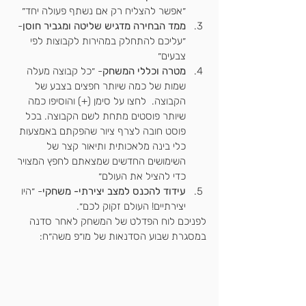
״אפשר להצליח רק אם נשתף פעולה יחד״
ממד הבחירה מדגיש שליטה ומגביר חוסן
- 
״עליכם להתחלק במהירות לקבוצות לפי 
צבעים״
מטרה וכללי המשחק
- ״כל קבוצה מעלה 
שמות של כמה שיותר חפצים בצבע של 
הקבוצה.  לחצו על סימן (+) והוסיפו כמה 
שיותר פוסטים מתחת לשם הקבוצה. בכל 
פוסט חובה לצרף ציור שהפקתם באמצעות 
כלי בינה מלאכותית ותיאור קצר של 
השימושים החדשים שמצאתם לחפץ המצויר 
כדי להציל את העולם״
עידוד להכנס למצב יצירתי- משחקי
- ״היו 
יצירתיים! העולם זקוק לכם״.
לפניכם לוח הפדלט של המשחק לאחר סדנה 
במסגרת שבוע הסדנאות של מו״פ משה״ח: