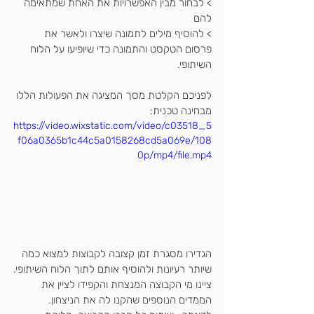
> לבחור מבין האפשרויות את האחת שמתאימה 
להם
> להוסיף מילים לתמונה שיצרו ולאשר את 
פרסום הטקסט והתמונה כדי שיופיעו על הלוח 
השיתופי.
לפניכם הקלטת מסך המציגה את הפעולות הללו 
מבחינה טכנית:
https://video.wixstatic.com/video/c03518_5
f06a0365b1c44c5a0158268cd5a069e/108
0p/mp4/file.mp4
הגדירו מסגרת זמן קצובה לקבוצות למצוא כמה 
שיותר רעיונות ולהוסיף אותם לתוך הלוח השיתופי.
ציינו מי הקבוצה המנצחת והקפידו לציין את 
הממדים הנוספים שהקנו לה את הניצחון. 