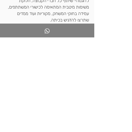
לדוגמה- שיתוף כל חברי הקבוצה, חלוקת 
משימות מיטבית המתאימה לכישורי המשתתפים, 
עמידה בחוקי המשחק, מקוריות ועוד ממדים 
שתרצו להדגיש בכיתה. 
לכתיבת מחוון תוכלו להיעזר ב 
magicschool.ai
יישום מבוסס בינה מלאכותית לעזר למורים 
הפועל גם בעברית.  
זוכרים שביקשתי מכם לאפשר תגובות לכל אחד 
מהפוסטים של התלמידים על הלוח?
3. בשלב הבא- מספרים את הסיפור שמאחורי 
התמונה
התלמידים מתחילים לכתוב סיפור ולתאר כיצד 
החפצים או הדמויות, שהם הציעו בפוסטים שלהם 
ומתוארים בציורים שהם יצרו, יכולים להציל את 
העולם.
סייעו להם לנסח שאלות מעוררות חשיבה לפני 
תחילת התהליך או במהלכו כשאתם עוברים בין 
הקבוצות (בלמידה מרחוק או בכיתה).
הכי חשוב- אל תנסחו את השאלות בעצמכם!