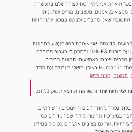
ן בשדה אחר. אני מתייחסת לצורך שלנו בהעשרת 
ממציאים, אמנים, מעצבים, מורים ועוד. ניתן 
תשובה שאנו מקבלים ולבקש במכוון יותר הזיות 
 פרועים. לדוגמה, אני אוהבת להשתעשע בתמונות 
שיוצר עבורי GPTs בשם HOT MODE שנשען על תוכנת Dall-E3 ומספק לי בעבור פרומפט 
ן חברים. יצרתי באמצעותו תמונות כריכים 
מסוגים שונים כדי להדגים את עיקרון Human in the Loop באופן ויזואלי בעבודה עם מודל 
, 
תמונות
 ו
תכני וידאו
.
 יצירתיות יותר
 והשוו את התוצאות שקיבלתם.
ית (AI) הופכת לחלק בלתי נפרד מהתהליכים החינוכיים והיצירתיים, 
בה במערכת החינוך. מודלי שפה גדולים כמו 
וש וליצירתיות, אך גם מציבים אתגרים בטיפול במידע 
ופעת כדור השלג"
.