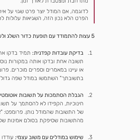
מתרחבת ומצטברת לאורך זמן. 
לדוגמה, אם המודל יוצר פרט שגוי על א
הפרט הלא נכון הזה, השגיאות עלולות ל
5 עצות להתמודד עם תופעת כדור השלג ולשמור על שימוש אחראי ב-AI בחינוך
בדיקת עובדות קפדנית:
 תמיד בדקו את
תשובה אחת ובדקו אותה במקורות נוספ
או עיינו במאמרים וספרים מוכרים. פר
בתשובתך" השתמשו במודל שפה גדול שנותן מקורות כג
הגבלת הסתמכות על תשובות אוטומטיו
חינוכיות, הקפידו לא להסתמך על תשו
של התשובות שהמודל נותן. פרומפט: 
מהתשובות שסיפקת בסולם אמינות של 1-5. ספק מקורות
שימוש במודלים עם משוב עצמי:
 עודדו