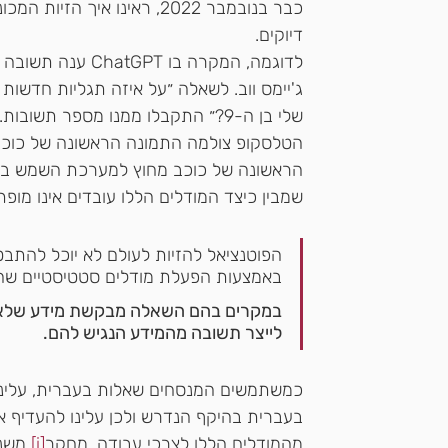
כבר בנובמבר 2022, ראינו איך
דיוקים.
לדוגמה, המקרה בו 
ג'יימס ווב. לשאלה ״על איזה תגליות חדשות 
שלי בן ה-9?״ התקבלו ממנו מספר תש
הטלסקופ צולמה התמונה הראשונה של כוכ
שמבין כיצד המודלים הללו עובדים אינו מופת
הפוטנציאל להזיות לעולם לא יוכל להתב
באמצעות הפעלת מודלים סטטיסטיים שהת
במקרים בהם השאלה מבקשת מידע שלא התא
לייצר תשובה מהמידע הנגיש להם. 
כמשתמשים המנסחים שאלות בעברית, עלינו ל
בעברית בהיקף הנדרש ולכן עלינו להעדיף את
מהמודלים הללו לצרכי עבודה. מחקר
[i]