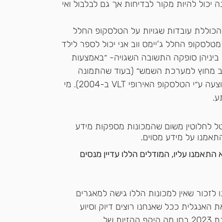
 הזיות המכונה יכול להיות מקור לבדיחות אך גם לבלבול ואי 
ChatGPT ענה תשובה הכוללת עובדות שגויות על הטלסקופ החלל 
מטלסקופ החלל ג'יימס ווב אני יכול לספר לילד 
ובות. ביניהן סופקה התשובה השגויה- ״באמצעות 
ב מחוץ למערכת השמש״ (בעוד שהתמונה 
הראשונה של כוכב מחוץ למערכת השמש בוצעה ע״י הטלסקופ האירופי VLT ב-2004). מי 
ע. 
טל לחלוטין משום שהמכונות מספקות מידע 
אמנו על מידע מסוים. 
מנו עליו, המודלים הללו עדיין מנסים 
זכור שאין למכונות הללו גישה למאגרים 
 האנגלית ככל שאנחנו רוצים דיוק וסיוע 
 משנת 2023 בחן מה היקף ההזיות של 