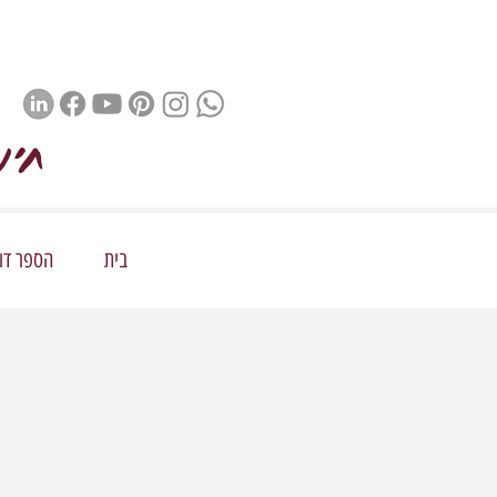
חינ
בית
הספר דור 