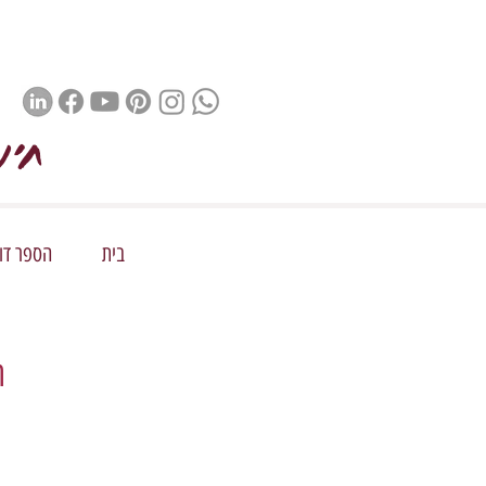
חינ
בית
הספר דור 
ה