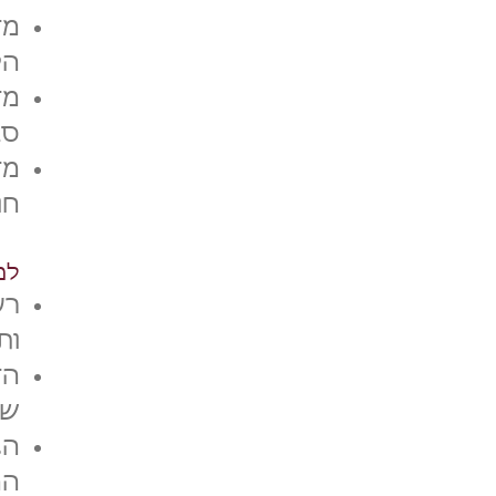
מד
הל
מד
סב
חו
למ
רע
ות
הד
שק
הצ
הח