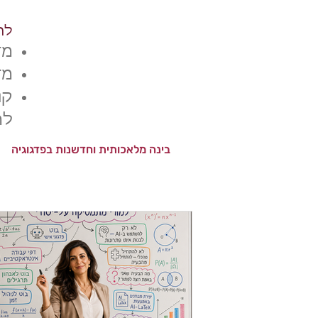
לה
מד
מדר
​ק
לח
בינה מלאכותית וחדשנות בפדגוגיה