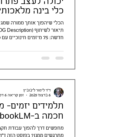
יכולה לעצב פתרו
כלי בינה מלאכותי
הכלי שיהפוך אותך ממורה שמגי
חדשה: 75 מיזמים חינוכיי
לתוכנית פעולה בעזרת AI. כנסו לנסות.
ד"ר לימור ליבוביץ
6 בדצמ׳ 2025
זמן קריאה 6 דקות
תלמידים יזמים- 
חכמה ב-NotebookLM
מחפשים דרך להפוך עבודת חק
מתרגשים ממנו? בפוסט הזה ד"ר ל