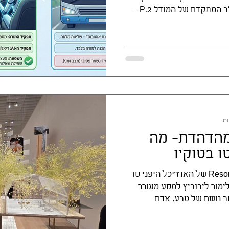
להשתמש ב-NotebookLM בשלב המתקדם של המודל P.2 –
שלו, אוסף ומסנן מקורות
בבינה מלאכותית, ומפתח
בעולם הלמידה. שילוב של
רת חכמה אחת.
מהדהדת- מה
ו בטוקיו
ביקור בתערוכה Resonant City 2025 של האדריכל היפני סו
לימור ליבוביץ למסע מעורר
 נושם של טבע, אדם
 יפן, אהבת הטבע, וחינוך