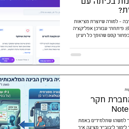
נות בכיתה עם
ת?
בה - למורה שיוצרת מציאות
תיאור לשיתוף (OG Description): פיתחתי עבורכן אפליקציה
ם עם כפתור קסם שהופך כל רעיון
מחברת חקר
ר למשהו שתלמידים באמת
ימור ליבוביץ' מציגה איך