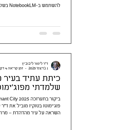
שבו התלמיד אחראי על הלמידה 
בעצמו, משתמש באופן ביקורתי 
מיזם חדשני סביב אתגר אמיתי 
חקר, יזמות ושיתופיות – במחב
ד"ר לימור ליבוביץ
1 בדצמ׳ 2025
זמן קריאה 4 דקות
כיתת עתיד בעיר 
שלמדתי מפוג׳ימוט
פוג’ימוטו בטוקיו מוביל את ד"ר 
השראה על עיר מהדהדת – מרחב
וטכנולוגיה. פוסט מסע פיוטי על
אנושי בעידן הבינה המלאכותית.