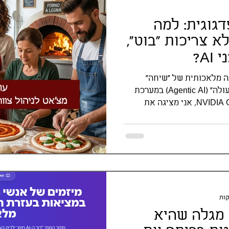
גוגית: למה
בר לא צריכות "בוט",
A?
ה מלאכותית של "שיחה"
(Chat) לבינה מלאכותית של "פעולה" (Agentic AI) במערכת
החינוך. בעקבות כנס NVIDIA GTC 2026, אני מציגה את
שיטת "מטבח השף" לניהול צוות סוכני Gemini Gems, הכוללת
לאוטומציה פדגוגית מלאה.
מגלה שהיא