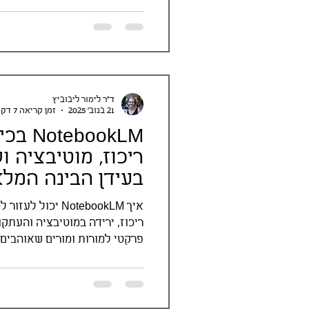
ד"ר לימור ליבוביץ
21 בנוב׳ 2025
זמן קריאה 7 דקות
ebookLM
ריכוז, מוטיבציה 
בעידן הבינה המל
איך NotebookLM יכ
ריכוז, ירידה במוטיבציה והעתק
פרקטי למורות ומורים שאוהבים ט
למידה עמוקה.