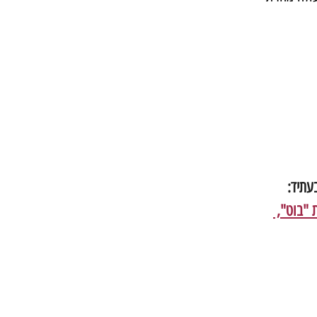
עתיד:
בר לא צריכות "בוט", 