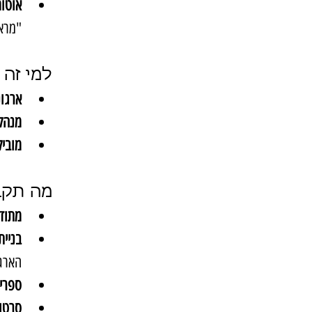
אוטומ
"מראה
למי זה 
ארגונ
מנהלי
מוביל
מה תקב
מתודו
בניית
הארגו
ספריי
סרטונ