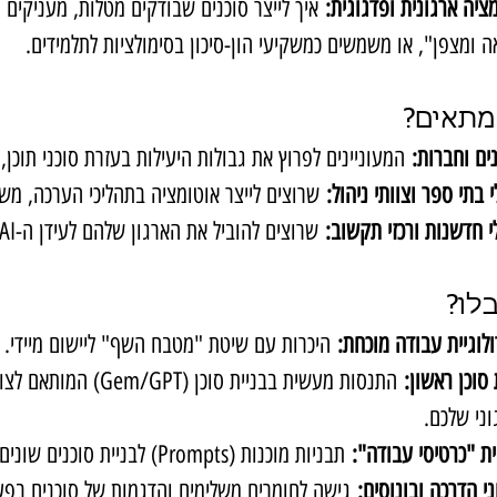
ציה ארגונית ופדגוגית:
 איך לייצר סוכנים שבודקים מטלות, מעניקים 
 ומצפן", או משמשים כמשקיעי הון-סיכון בסימולציות לתלמידים.
מתאים?
ים וחברות:
 המעוניינים לפרוץ את גבולות היעילות בעזרת סוכני תוכן, נ
 בתי ספר וצוותי ניהול:
 שרוצים לייצר אוטומציה בתהליכי הערכה, משו
י חדשנות ורכזי תקשוב:
 שרוצים להוביל את הארגון שלהם לעידן ה-Agentic AI.
לו?
לוגיית עבודה מוכחת:
 היכרות עם שיטת "מטבח השף" ליישום מיידי.
 סוכן ראשון:
 התנסות מעשית בבניית סוכן (Gem/GPT) המות
ני שלכם.
ת "כרטיסי עבודה":
 תבניות מוכנות (Prompts) לבניית סוכנים שונים.
י הדרכה ובונוסים:
 גישה לחומרים משלימים והדגמות של סוכנים בפע