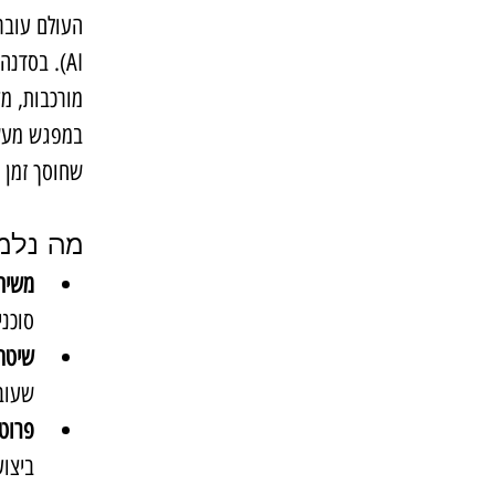
AI). בסדנה זו לא נלמד איך "לדבר" עם ה-AI, אלא איך 
מורכבות, מק
שחוסך זמן י
מה נלמ
משיחה (Chat) לפע
סוכני
שיטת
שעובד
פרוטו
ביצוע