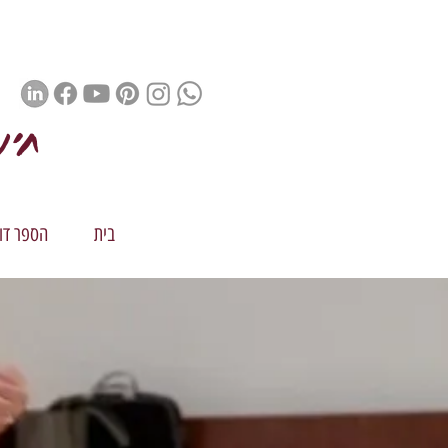
חינ
בית
הספר דור 