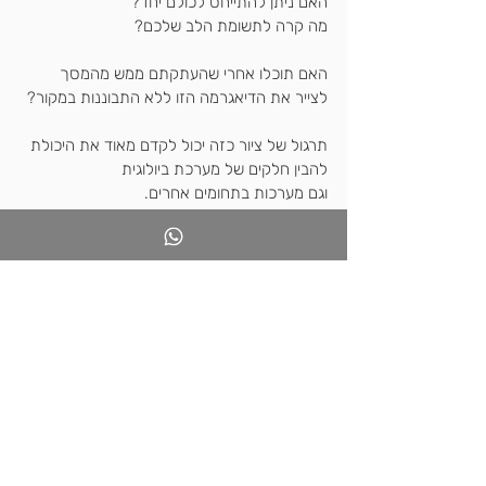
האם ניתן להתייחס לכולם יחד?
מה קרה לתשומת הלב שלכם?
האם תוכלו אחרי שהעתקתם ממש מהמסך
לצייר את הדיאגרמה הזו ללא התבוננות במקור?
תרגול של ציור כזה יכול לקדם מאוד את היכולת 
להבין חלקים של מערכת ביולוגית
וגם מערכות בתחומים אחרים.
תיווך מותאם ללומד יכול בהחלט לכלול סוג כזה 
של התנסות ולמידה,
זה לא תרגיל פחות חשוב מהטקסט המדעי- אלא 
שווה לו באותה מידה לפחות.
ולא, זה לא מתאים רק לילדים שיודעים לצייר 
בכיתה
אלא מקדם הבנה עמוקה אצל כולם.
אשמח לסיפורים שתשתפו כאן על הצלחות 
בכיתה...