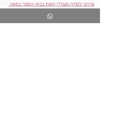
מרחבי למידה מעודדי יזמות בבתי-הספר במאה 
ה-21
חמישה שלבים לעיצוב מרחבי למידה התומכים 
בפיתוח מיומנויות
(וזו רשימת קישורים חלקית בלבד...)
הרשמו 
לפורום האתר
 עכשיו והצטרפו אלי לדיון 
מעורר חשיבה.
בהצלחה מורי המאה ה-21.
פוסטים אחרונים
הצג הכול