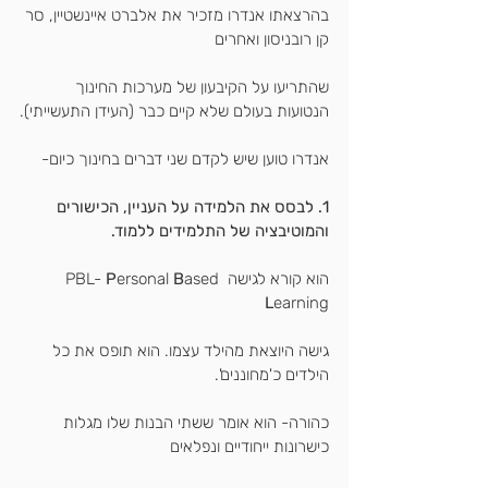
בהרצאתו אנדרו מזכיר את אלברט איינשטיין, סר 
קן רובניסון ואחרים
שהתריעו על הקיבעון של מערכות החינוך 
הנטועות בעולם שלא קיים כבר (העידן התעשייתי).
אנדרו טוען שיש לקדם שני דברים בחינוך כיום-
1. לבסס את הלמידה על העניין, הכישורים 
והמוטיבציה של התלמידים ללמוד.
הוא קורא לגישה PBL- 
ased 
B
ersonal 
P
L
earning 
גישה היוצאת מהילד עצמו. הוא תופס את כל 
הילדים כ'מחוננים'.
כהורה- הוא אומר ששתי הבנות שלו מגלות 
כישרונות ייחודיים ונפלאים