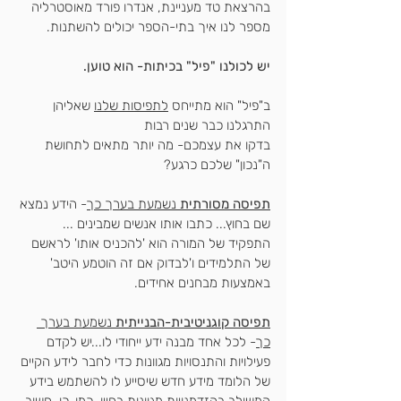
בהרצאת טד מעניינת, אנדרו פורד מאוסטרליה 
מספר לנו איך בתי-הספר יכולים להשתנות.
יש לכולנו "פיל" בכיתות- הוא טוען.
ב"פיל" הוא מתייחס 
לתפיסות שלנו
 שאליהן 
התרגלנו כבר שנים רבות 
בדקו את עצמכם- מה יותר מתאים לתחושת 
ה"נכון" שלכם כרגע? 
תפיסה מסורתית
 נשמעת בערך כך
- הידע נמצא 
שם בחוץ... כתבו אותו אנשים שמבינים ... 
התפקיד של המורה הוא 'להכניס אותו' לראשם 
של התלמידים ו'לבדוק אם זה הוטמע היטב' 
באמצעות מבחנים אחידים.
תפיסה קוגניטיבית-הבנייתית
 נשמעת בערך 
כך
- לכל אחד מבנה ידע ייחודי לו...יש לקדם 
פעילויות והתנסויות מגוונות כדי לחבר לידע הקיים 
של הלומד מידע חדש שיסייע לו להשתמש בידע 