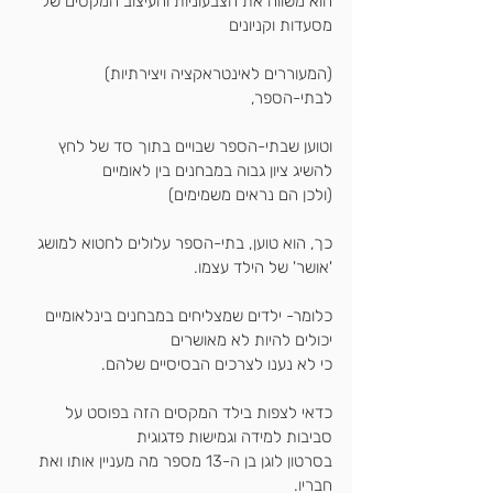
הוא משווה את הצבעוניות והעיצוב המקסים של 
מסעדות וקניונים
(המעוררים לאינטראקציה ויצירתיות)  
לבתי-הספר,
וטוען שבתי-הספר שבויים בתוך סד של לחץ 
להשיג ציון גבוה במבחנים בין לאומיים
(ולכן הם נראים משמימים)
כך, הוא טוען, בתי-הספר עלולים לחטוא למושג 
'אושר' של הילד עצמו. 
כלומר- ילדים שמצליחים במבחנים בינלאומיים 
יכולים להיות לא מאושרים 
כי לא נענו לצרכים הבסיסיים שלהם.
כדאי לצפות בילד המקסים הזה בפוסט על 
סביבות למידה וגמישות פדגוגית 
בסרטון לוגן בן ה-13 מספר מה מעניין אותו ואת 
חבריו.