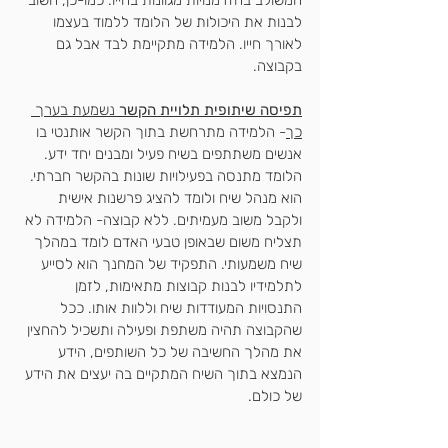
המשולב בהזדמנויות מגוונות בחייו. כמו-כן, חשוב 
לבנות את היכולות של הלומד ללמוד בעצמו 
לאורך חייו. הלמידה מתקיימת לבד אבל גם 
בקבוצה.
תפיסה שיתופית תלויית הקשר
 נשמעת בערך 
כך
- הלמידה מתרחשת בתוך הקשר אותנטי בו 
אנשים משתתפים בשיח פעיל ומבנים יחד ידע. 
הלומד מתנסה בפעילויות שונות בהקשר חברתי. 
הוא מנהל שיח ולומד להציג פרשנות אישית 
ולקבל משוב מעמיתים. ללא קבוצה- הלמידה לא 
תצליח משום שבאופן טבעי האדם לומד במהלך 
שיח משמעותי. התפקיד של המחנך הוא לסייע 
לתלמידיו לבנות קבוצות מתאימות, לזמן 
התנסויות המעודדות שיח וללוות אותו. ככל 
שהקבוצה תהיה משתפת ופעילה ותשכיל להחצין 
את מהלך החשיבה של כל השותפים, הידע 
הנמצא בתוך השיח המתקיים בה יעצים את הידע 
של כולם. 