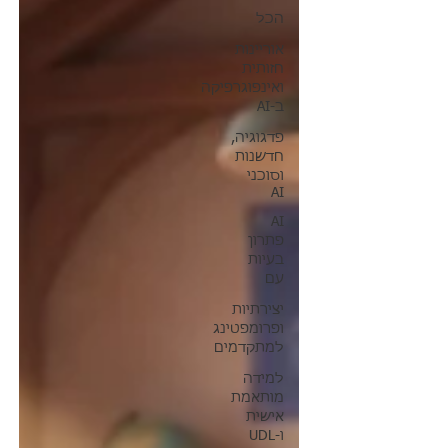
הכל
אוריינות
חזותית
ואינפוגרפיקה
ב-AI
פדגוגיה,
חדשנות
וסוכני
AI
AI
פתרון
בעיות
עם
יצירתיות
ופרומפטינג
למתקדמים
למידה
מותאמת
אישית
ו-UDL