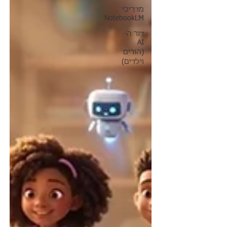
מדריכי
NotebookLM
דור ה-
AI
(הורים
וילדים)